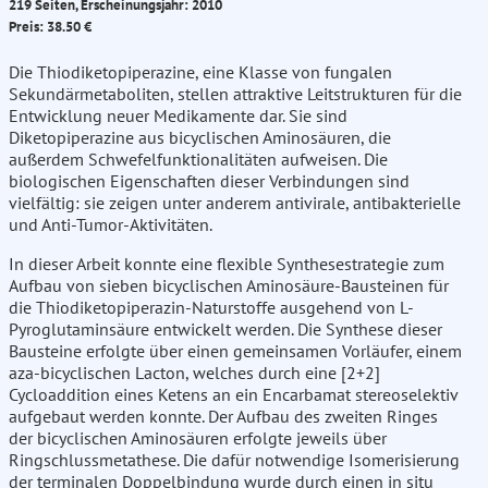
219 Seiten, Erscheinungsjahr: 2010
Preis: 38.50 €
Die Thiodiketopiperazine, eine Klasse von fungalen
Sekundärmetaboliten, stellen attraktive Leitstrukturen für die
Entwicklung neuer Medikamente dar. Sie sind
Diketopiperazine aus bicyclischen Aminosäuren, die
außerdem Schwefelfunktionalitäten aufweisen. Die
biologischen Eigenschaften dieser Verbindungen sind
vielfältig: sie zeigen unter anderem antivirale, antibakterielle
und Anti-Tumor-Aktivitäten.
In dieser Arbeit konnte eine flexible Synthesestrategie zum
Aufbau von sieben bicyclischen Aminosäure-Bausteinen für
die Thiodiketopiperazin-Naturstoffe ausgehend von L-
Pyroglutaminsäure entwickelt werden. Die Synthese dieser
Bausteine erfolgte über einen gemeinsamen Vorläufer, einem
aza-bicyclischen Lacton, welches durch eine [2+2]
Cycloaddition eines Ketens an ein Encarbamat stereoselektiv
aufgebaut werden konnte. Der Aufbau des zweiten Ringes
der bicyclischen Aminosäuren erfolgte jeweils über
Ringschlussmetathese. Die dafür notwendige Isomerisierung
der terminalen Doppelbindung wurde durch einen in situ