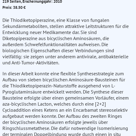
219 Seiten, Erscheinungsjahr: 2010
Preis: 38.50 €
Die Thiodiketopiperazine, eine Klasse von fungalen
Sekundärmetaboliten, stellen attraktive Leitstrukturen für die
Entwicklung neuer Medikamente dar. Sie sind
Diketopiperazine aus bicyclischen Aminosäuren, die
außerdem Schwefelfunktionalitäten aufweisen. Die
biologischen Eigenschaften dieser Verbindungen sind
vielfältig: sie zeigen unter anderem antivirale, antibakterielle
und Anti-Tumor-Aktivitäten.
In dieser Arbeit konnte eine flexible Synthesestrategie zum
Aufbau von sieben bicyclischen Aminosäure-Bausteinen für
die Thiodiketopiperazin-Naturstoffe ausgehend von L-
Pyroglutaminsäure entwickelt werden. Die Synthese dieser
Bausteine erfolgte über einen gemeinsamen Vorläufer, einem
aza-bicyclischen Lacton, welches durch eine [2+2]
Cycloaddition eines Ketens an ein Encarbamat stereoselektiv
aufgebaut werden konnte. Der Aufbau des zweiten Ringes
der bicyclischen Aminosäuren erfolgte jeweils über
Ringschlussmetathese. Die dafür notwendige Isomerisierung
der terminalen Doppelbindung wurde durch einen in situ