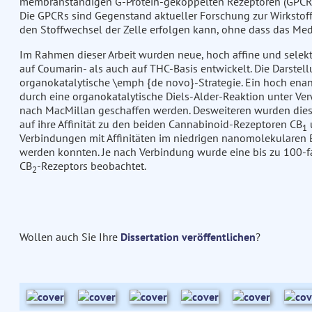
membranständigen G-Protein-gekoppelten Rezeptoren (GPCRs
Die GPCRs sind Gegenstand aktueller Forschung zur Wirkstoffe
den Stoffwechsel der Zelle erfolgen kann, ohne dass das Med
Im Rahmen dieser Arbeit wurden neue, hoch affine und selek
auf Coumarin- als auch auf THC-Basis entwickelt. Die Darstell
organokatalytische \emph {de novo}-Strategie. Ein hoch ena
durch eine organokatalytische Diels-Alder-Reaktion unter V
nach MacMillan geschaffen werden. Desweiteren wurden die
auf ihre Affinität zu den beiden Cannabinoid-Rezeptoren CB
1
Verbindungen mit Affinitäten im niedrigen nanomolekularen B
werden konnten. Je nach Verbindung wurde eine bis zu 100-fa
CB
-Rezeptors beobachtet.
2
Wollen auch Sie Ihre
Dissertation veröffentlichen
?