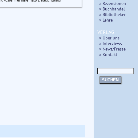
ndkostenfrei innerhalb Deutschlands
» Rezensionen
» Buchhandel
» Bibliotheken
» Lehre
VERLAG
» Über uns
» Interviews
» News/Presse
» Kontakt
SUCHEN