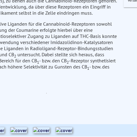
Versa
), zu denen auch die Cannabinoid-Rezeptoren gehören.
ntwicklung, da über diese Rezeptoren ein Eingriff in
ikament selbst in die Zelle eindringen muss.
tive Liganden für die Cannabinoid-Rezeptoren sowohl
ung der Coumarine erfolgte hierbei über eine
ntioselektiver Zugang zu Liganden auf THC-Basis konnte
erwendung verschiedener Imidazolidinon-Katalysatoren
se Liganden in Radioligand-Rezeptor-Bindungsstudien
und CB
untersucht. Dabei stellte sich heraus, dass
2
ereich für den CB
- bzw. den CB
-Rezeptor synthetisiert
1
2
ch höhere Selektivität zu Gunsten des CB
- bzw. des
1