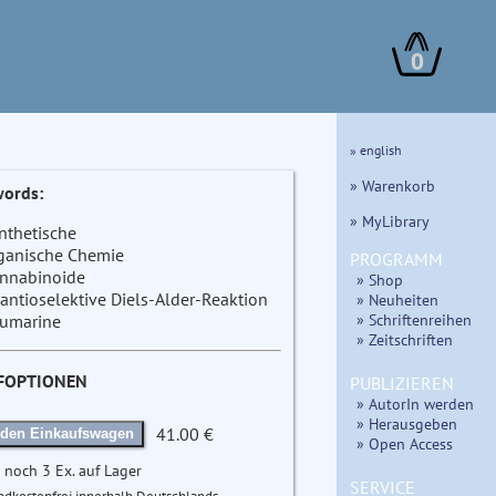
0
» english
» Warenkorb
ords:
» MyLibrary
nthetische
ganische Chemie
PROGRAMM
nnabinoide
» Shop
antioselektive Diels-Alder-Reaktion
» Neuheiten
» Schriftenreihen
umarine
» Zeitschriften
FOPTIONEN
PUBLIZIEREN
» AutorIn werden
» Herausgeben
41.00 €
 den Einkaufswagen
» Open Access
 noch 3 Ex. auf Lager
SERVICE