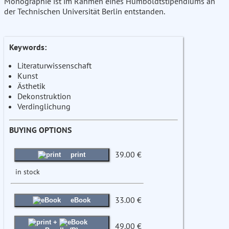
Monographie ist im Rahmen eines Humboldtstipendiums an
der Technischen Universität Berlin entstanden.
Keywords:
Literaturwissenschaft
Kunst
Ästhetik
Dekonstruktion
Verdinglichung
BUYING OPTIONS
39.00 €
print
in stock
33.00 €
eBook
+
49.00 €