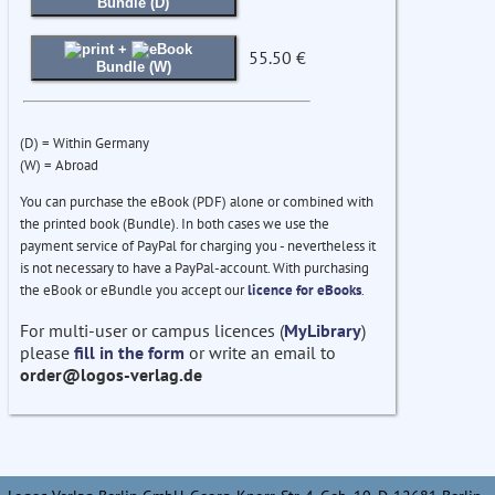
Bundle (D)
+
55.50 €
Bundle (W)
(D) = Within Germany
(W) = Abroad
You can purchase the eBook (PDF) alone or combined with
the printed book (Bundle). In both cases we use the
payment service of PayPal for charging you - nevertheless it
is not necessary to have a PayPal-account. With purchasing
the eBook or eBundle you accept our
licence for eBooks
.
For multi-user or campus licences (
MyLibrary
)
please
fill in the form
or write an email to
order@logos-verlag.de