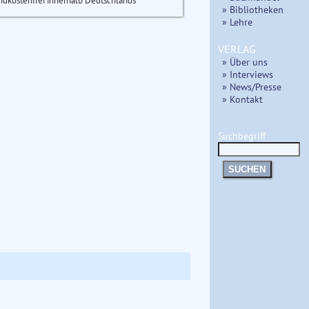
ndkostenfrei innerhalb Deutschlands
» Bibliotheken
» Lehre
VERLAG
» Über uns
» Interviews
» News/Presse
» Kontakt
Suchbegriff
SUCHEN