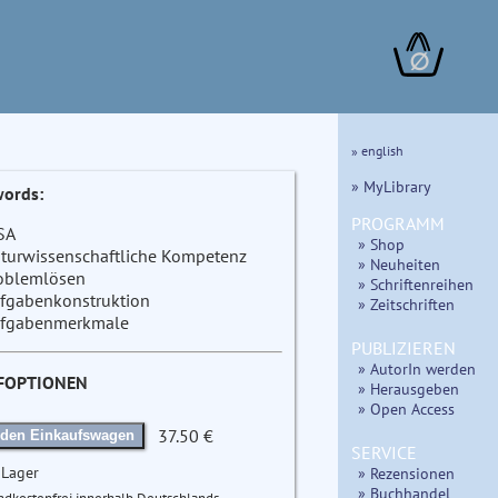
∅
» english
» MyLibrary
ords:
PROGRAMM
SA
» Shop
turwissenschaftliche Kompetenz
» Neuheiten
oblemlösen
» Schriftenreihen
fgabenkonstruktion
» Zeitschriften
fgabenmerkmale
PUBLIZIEREN
» AutorIn werden
FOPTIONEN
» Herausgeben
» Open Access
37.50 €
 den Einkaufswagen
SERVICE
 Lager
» Rezensionen
» Buchhandel