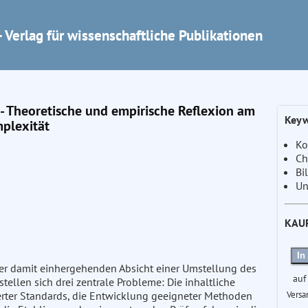
 Verlag für wissenschaftliche Publikationen
 Theoretische und empirische Reflexion am
Keyw
mplexität
Ko
Ch
Bi
Un
KAU
In
er damit einhergehenden Absicht einer Umstellung des
auf
ellen sich drei zentrale Probleme: Die inhaltliche
Versa
erter Standards, die Entwicklung geeigneter Methoden