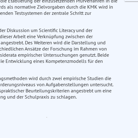
e die Etablierung der einzusetzenden Prüfverfahren in die
ds als normative Zielvorgaben durch die KMK wird in
den Testsystemen der zentrale Schritt zur
r Diskussion um Scientific Literacy und der
eser Arbeit eine Verknüpfung zwischen der
angestrebt. Des Weiteren wird die Darstellung und
rschiedlichen Ansätze der Forschung im Rahmen von
derata empirischer Untersuchungen genutzt. Beide
die Entwicklung eines Kompetenzmodells für den
ungsmethoden wird durch zwei empirische Studien die
rderungsniveaus von Aufgabenstellungen untersucht.
spraktischer Beurteilungskriterien angestrebt um eine
ng und der Schulpraxis zu schlagen.