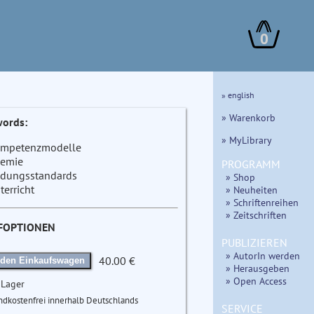
0
» english
» Warenkorb
ords:
» MyLibrary
mpetenzmodelle
emie
PROGRAMM
ldungsstandards
» Shop
terricht
» Neuheiten
» Schriftenreihen
» Zeitschriften
FOPTIONEN
PUBLIZIEREN
» AutorIn werden
40.00 €
 den Einkaufswagen
» Herausgeben
» Open Access
 Lager
ndkostenfrei innerhalb Deutschlands
SERVICE