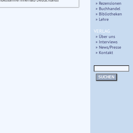
ndkostenfrei innerhalb Deutschlands
» Rezensionen
» Buchhandel
» Bibliotheken
» Lehre
VERLAG
» Über uns
» Interviews
» News/Presse
» Kontakt
SUCHEN