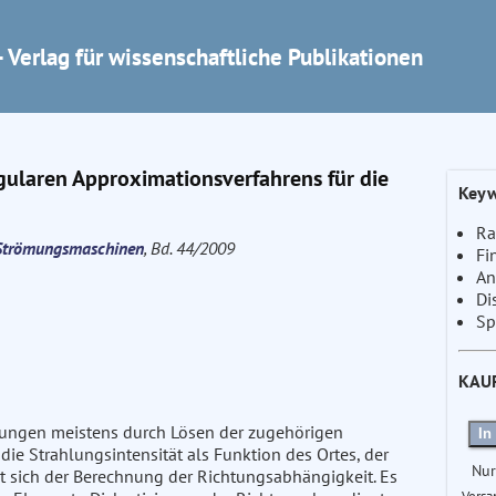
 Verlag für wissenschaftliche Publikationen
ularen Approximationsverfahrens für die
Keyw
Ra
e Strömungsmaschinen
, Bd. 44/2009
Fi
An
Di
Sp
KAU
ungen meistens durch Lösen der zugehörigen
In
 die Strahlungsintensität als Funktion des Ortes, der
Nur
t sich der Berechnung der Richtungsabhängigkeit. Es