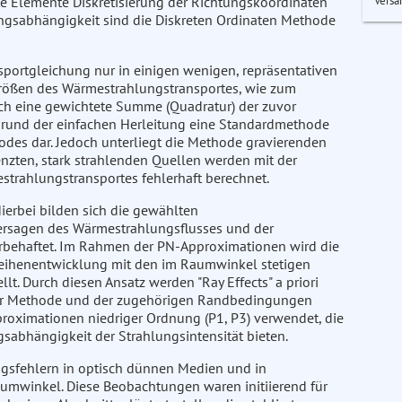
Versa
ite Elemente Diskretisierung der Richtungskoordinaten
ungsabhängigkeit sind die Diskreten Ordinaten Methode
sportgleichung nur in einigen wenigen, repräsentativen
 Größen des Wärmestrahlungstransportes, wie zum
ch eine gewichtete Summe (Quadratur) der zuvor
fgrund der einfachen Herleitung eine Standardmethode
des dar. Jedoch unterliegt die Methode gravierenden
nzten, stark strahlenden Quellen werden mit der
strahlungstransportes fehlerhaft berechnet.
 Hierbei bilden sich die gewählten
hersagen des Wärmestrahlungsflusses und der
lerbehaftet. Im Rahmen der PN-Approximationen wird die
Reihenentwicklung mit den im Raumwinkel stetigen
lt. Durch diesen Ansatz werden "Ray Effects" a priori
 der Methode und der zugehörigen Randbedingungen
roximationen niedriger Ordnung (P1, P3) verwendet, die
sabhängigkeit der Strahlungsintensität bieten.
gsfehlern in optisch dünnen Medien und in
aumwinkel. Diese Beobachtungen waren initiierend für