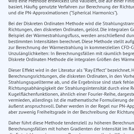
wird eine Methode entwickelt und validiert, die auf einer Fin
basiert. Häufig genutzte Verfahren zur Berechnung der Richt
und die PN-Approximationen ("Spherical Harmonics").
Bei der Diskreten Ordinaten Methode wird die Strahlungstran
Richtungen, den diskreten Ordinaten, gelöst. Die integralen
Beispiel der Wärmestrahlungsfluss, werden anschließend dur
bestimmten Intensitäten berechnet. Diese Methode stellt au
zur Berechnung der Wärmestrahlung in kommerziellen CFD-Co
Unzulänglichkeiten: In Berechnungsfällen mit räumlich begre
Diskrete Ordinaten Methode die integralen Größen des Wärme
Dieser Effekt wird in der Literatur als "Ray Effect" bezeichnet.
Berechnungsrichtungen, die diskreten Ordinaten, in den Vor
Strahlungsquellterme ab, und die Ergebnisse sind stark feh
Richtungsabhängigkeit der Strahlungsintensität durch eine 
Kugelflächenfunktionen, ähnlich einer Fourier-Reihe, dargestel
vermieden, allerdings ist die mathematische Formulierung
äußerst anspruchsvoll. Daher werden in der Regel nur PN-App
aber zuwenig Freiheitsgrade in der Beschreibung der Richtung
Daher führt diese Methode tendenziell zu höheren Berechnun
Berechnungsfällen mit hohen Gradienten der Intensität im R