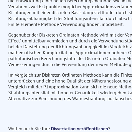
die Entwicklung einer neuen Berechnungsmethode. Wie im vorhe
Verfahren zwei Eckpunkte möglicher Approximationsverfahren 
Richtungen mit einer diskreten Basis dargestellt oder durch st
Richtungsabhängigkeit der Strahlungsintensität durch abschnit
Finite Elemente Methode Verwendung finden, modelliert.
Gegenüber der Diskreten Ordinaten Methode wird mit der Ver
Effect" unmittelbar vermieden und durch die Verwendung stück
bei der Darstellung der Richtungsabhängigkeit im Vergleich
mathematischen Komplexität bei Approximationen höherer Or
pathologischen Berechnungsfälle der Diskreten Ordinaten Me
Verbesserungen durch die Verwendung der neuen Methode geg
Im Vergleich zur Diskreten Ordinaten Methode kann die Finit
unterdrücken und eine hohe Qualität der Näherungslösung au
Vergleich mit der P1Approximation kann sich die neue Metho
Strahlungsintensität mit höherer Genauigkeit wiedergeben kan
Alternative zur Berechnung des Wärmestrahlungsaustausches 
Wollen auch Sie Ihre
Dissertation veröffentlichen
?