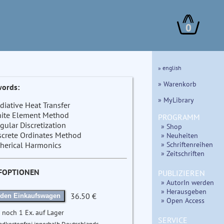
0
» english
» Warenkorb
ords:
» MyLibrary
diative Heat Transfer
nite Element Method
PROGRAMM
gular Discretization
» Shop
screte Ordinates Method
» Neuheiten
» Schriftenreihen
herical Harmonics
» Zeitschriften
FOPTIONEN
PUBLIZIEREN
» AutorIn werden
» Herausgeben
36.50 €
 den Einkaufswagen
» Open Access
 noch 1 Ex. auf Lager
SERVICE