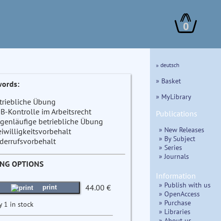
0
» deutsch
» Basket
ords:
» MyLibrary
triebliche Übung
B-Kontrolle im Arbeitsrecht
Publications
genläufige betriebliche Übung
» New Releases
eiwilligkeitsvorbehalt
» By Subject
derrufsvorbehalt
» Series
» Journals
ING OPTIONS
Information
» Publish with us
44.00 €
print
» OpenAccess
» Purchase
y 1 in stock
» Libraries
» About us