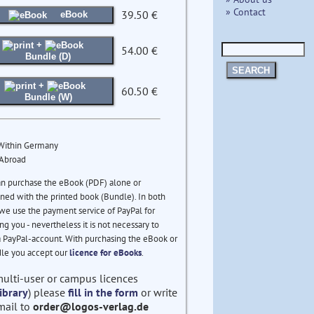
» Contact
39.50 €
eBook
+
54.00 €
Bundle (D)
SEARCH
+
60.50 €
Bundle (W)
 Within Germany
 Abroad
an purchase the eBook (PDF) alone or
ed with the printed book (Bundle). In both
we use the payment service of PayPal for
ng you - nevertheless it is not necessary to
 PayPal-account. With purchasing the eBook or
le you accept our
licence for eBooks
.
multi-user or campus licences
ibrary
) please
fill in the form
or write
mail to
order@logos-verlag.de