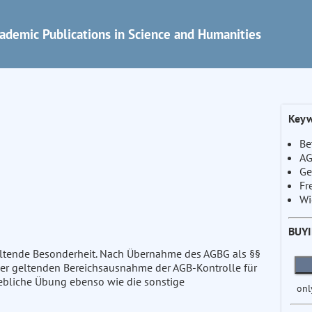
ademic Publications in Science and Humanities
Keyw
Be
AG
Ge
Fr
Wi
BUY
 geltende Besonderheit. Nach Übernahme des AGBG als §§
her geltenden Bereichsausnahme der AGB-Kontrolle für
riebliche Übung ebenso wie die sonstige
onl