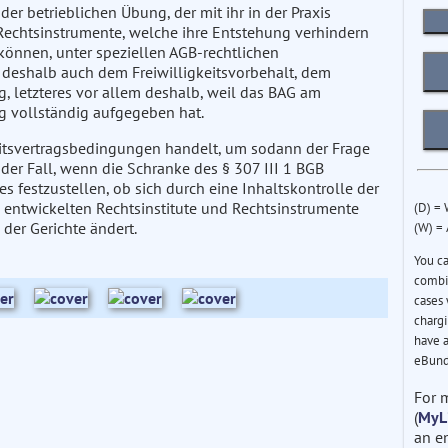
er betrieblichen Übung, der mit ihr in der Praxis
Rechtsinstrumente, welche ihre Entstehung verhindern
können, unter speziellen AGB-rechtlichen
deshalb auch dem Freiwilligkeitsvorbehalt, dem
, letzteres vor allem deshalb, weil das BAG am
g vollständig aufgegeben hat.
beitsvertragsbedingungen handelt, um sodann der Frage
r der Fall, wenn die Schranke des § 307 III 1 BGB
festzustellen, ob sich durch eine Inhaltskontrolle der
ntwickelten Rechtsinstitute und Rechtsinstrumente
(D) =
der Gerichte ändert.
(W) =
You c
combin
cases 
chargi
have a
eBund
For 
(
MyL
an e