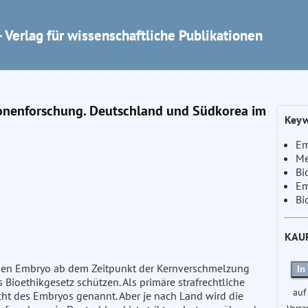
 Verlag für wissenschaftliche Publikationen
yonenforschung. Deutschland und Südkorea im
Keyw
Em
Me
Bi
Em
Bi
KAU
den Embryo ab dem Zeitpunkt der Kernverschmelzung
In
ioethikgesetz schützen. Als primäre strafrechtliche
auf
t des Embryos genannt. Aber je nach Land wird die