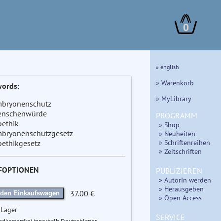
0
» english
» Warenkorb
ords:
» MyLibrary
bryonenschutz
nschenwürde
PROGRAMM
oethik
» Shop
bryonenschutzgesetz
» Neuheiten
» Schriftenreihen
oethikgesetz
» Zeitschriften
FOPTIONEN
PUBLIZIEREN
» AutorIn werden
» Herausgeben
37.00 €
 den Einkaufswagen
» Open Access
 Lager
SERVICE