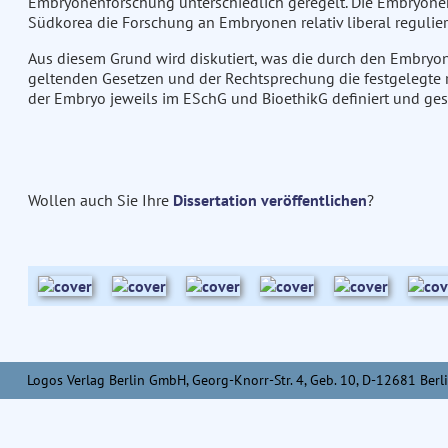
Embryonenforschung unterschiedlich geregelt. Die Embryonen
Südkorea die Forschung an Embryonen relativ liberal regulier
Aus diesem Grund wird diskutiert, was die durch den Embryo
geltenden Gesetzen und der Rechtsprechung die festgelegte 
der Embryo jeweils im ESchG und BioethikG definiert und ges
Wollen auch Sie Ihre
Dissertation veröffentlichen
?
Logos Verlag Berlin GmbH, Georg-Knorr-Str. 4, Geb. 10, D-12681 Berli