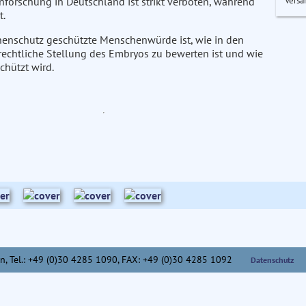
Versa
forschung in Deutschland ist strikt verboten, während
t.
nenschutz geschützte Menschenwürde ist, wie in den
rechtliche Stellung des Embryos zu bewerten ist und wie
chützt wird.
n,
Tel.: +49 (0)30 4285 1090, FAX: +49 (0)30 4285 1092
Datenschutz