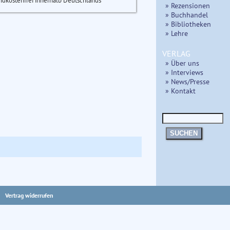
ndkostenfrei innerhalb Deutschlands
» Rezensionen
» Buchhandel
» Bibliotheken
» Lehre
VERLAG
» Über uns
» Interviews
» News/Presse
» Kontakt
SUCHEN
Vertrag widerrufen