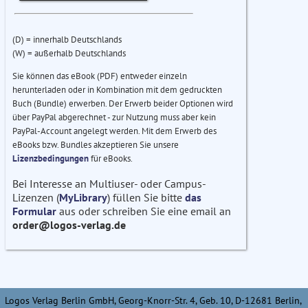
(D) = innerhalb Deutschlands
(W) = außerhalb Deutschlands
Sie können das eBook (PDF) entweder einzeln
herunterladen oder in Kombination mit dem gedruckten
Buch (Bundle) erwerben. Der Erwerb beider Optionen wird
über PayPal abgerechnet - zur Nutzung muss aber kein
PayPal-Account angelegt werden. Mit dem Erwerb des
eBooks bzw. Bundles akzeptieren Sie unsere
Lizenzbedingungen
für eBooks.
Bei Interesse an Multiuser- oder Campus-
Lizenzen (
MyLibrary
) füllen Sie bitte
das
Formular
aus oder schreiben Sie eine email an
order@logos-verlag.de
Logos Verlag Berlin GmbH, Georg-Knorr-Str. 4, Geb. 10, D-12681 Berlin,