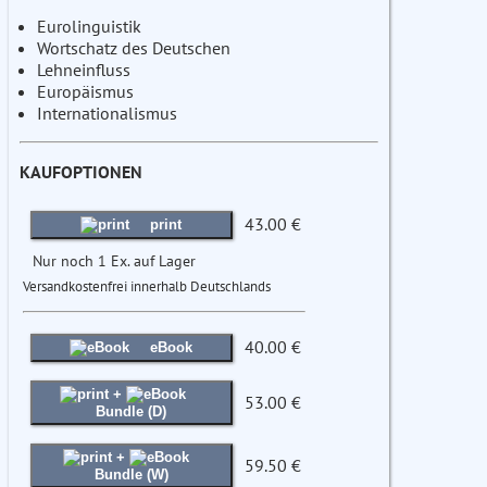
Eurolinguistik
Wortschatz des Deutschen
Lehneinfluss
Europäismus
Internationalismus
KAUFOPTIONEN
43.00 €
print
Nur noch 1 Ex. auf Lager
Versandkostenfrei innerhalb Deutschlands
40.00 €
eBook
+
53.00 €
Bundle (D)
+
59.50 €
Bundle (W)