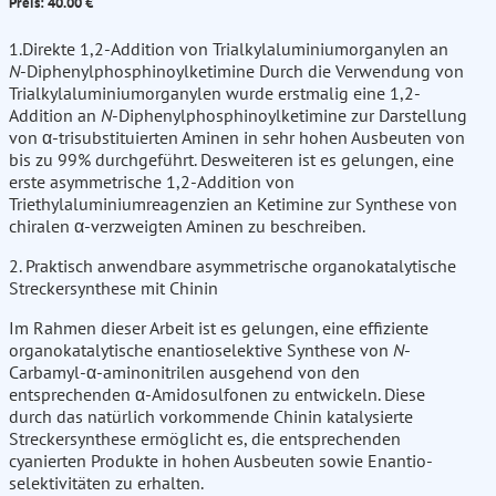
Preis: 40.00 €
1.Direkte 1,2-Addition von Trialkylaluminiumorganylen an
N
-Diphenylphosphinoylketimine Durch die Verwendung von
Trialkylaluminiumorganylen wurde erstmalig eine 1,2-
Addition an
N
-Diphenylphosphinoylketimine zur Darstellung
von α-trisubstituierten Aminen in sehr hohen Ausbeuten von
bis zu 99% durchgeführt. Desweiteren ist es gelungen, eine
erste asymmetrische 1,2-Addition von
Triethylaluminiumreagenzien an Ketimine zur Synthese von
chiralen α-verzweigten Aminen zu beschreiben.
2. Praktisch anwendbare asymmetrische organokatalytische
Streckersynthese mit Chinin
Im Rahmen dieser Arbeit ist es gelungen, eine effiziente
organokatalytische enantioselektive Synthese von
N
-
Carbamyl-α-aminonitrilen ausgehend von den
entsprechenden α-Amidosulfonen zu entwickeln. Diese
durch das natürlich vorkommende Chinin katalysierte
Streckersynthese ermöglicht es, die entsprechenden
cyanierten Produkte in hohen Ausbeuten sowie Enantio-
selektivitäten zu erhalten.