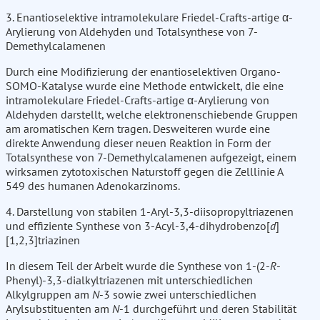
3. Enantioselektive intramolekulare Friedel-Crafts-artige α-
Arylierung von Aldehyden und Totalsynthese von 7-
Demethylcalamenen
Durch eine Modifizierung der enantioselektiven Organo-
SOMO-Katalyse wurde eine Methode entwickelt, die eine
intramolekulare Friedel-Crafts-artige α-Arylierung von
Aldehyden darstellt, welche elektronenschiebende Gruppen
am aromatischen Kern tragen. Desweiteren wurde eine
direkte Anwendung dieser neuen Reaktion in Form der
Totalsynthese von 7-Demethylcalamenen aufgezeigt, einem
wirksamen zytotoxischen Naturstoff gegen die Zelllinie A
549 des humanen Adenokarzinoms.
4. Darstellung von stabilen 1-Aryl-3,3-diisopropyltriazenen
und effiziente Synthese von 3-Acyl-3,4-dihydrobenzo[
d
]
[1,2,3]triazinen
In diesem Teil der Arbeit wurde die Synthese von 1-(2-
R
-
Phenyl)-3,3-dialkyltriazenen mit unterschiedlichen
Alkylgruppen am
N
-3 sowie zwei unterschiedlichen
Arylsubstituenten am
N
-1 durchgeführt und deren Stabilität