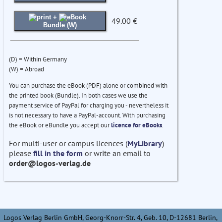
+
49.00 €
Bundle (W)
(D) = Within Germany
(W) = Abroad
You can purchase the eBook (PDF) alone or combined with
the printed book (Bundle). In both cases we use the
payment service of PayPal for charging you - nevertheless it
is not necessary to have a PayPal-account. With purchasing
the eBook or eBundle you accept our
licence for eBooks
.
For multi-user or campus licences (
MyLibrary
)
please
fill in the form
or write an email to
order@logos-verlag.de
Logos Verlag Berlin GmbH, Georg-Knorr-Str. 4, Geb. 10, D-12681 Berlin,