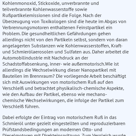
Kohlenmonoxid, Stickoxide, unverbrannte und
teilverbrannte Kohlenwasserstoffe sowie
Rußpartikelemissionen sind die Folge. Nach der
Überzeugung von Toxikologen sind die heute im Abgas von
Verbrennungsmotoren enthaltenen Feinstpartikel ein
Problem. Die gesundheitlichen Gefährdungen gehen
allerdings nicht von den Partikeln selbst, sondern von daran
angelagerten Substanzen wie Kohlenwasserstoffen, Kraft-
und Schmierölaerosolen und Sulfaten aus. Daher arbeitet die
Automobilindustrie mit Nachdruck an der
Schadstoffabsenkung, inner- wie außermotorisch.Wie ist
allerdings die Wechselwirkung dieser Nanopartikel mit
Bauteilen im Brennraum? Die vorliegende Arbeit beschäftigt
sich mit Auswirkungen von motorischem Ruß auf den
Verschleiß und betrachtet physikalisch-chemische Aspekte,
wie den Aufbau der Partikel, ebenso wie mechano-
chemische Wechselwirkungen, die infolge der Partikel zum
Verschleiß führen.
Dabei erfolgte der Eintrag von motorischem Ruß in das
Schmieröl unter gezielt eingestellten und reproduzierbaren
Prüfstandsbedingungen an modernen Otto- und
Dieselmotoren mit Direkteinspritzung. Zum Vergleich wurde