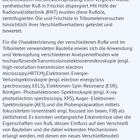
synthetischer Ruß in Frischöl dispergiert. Mit Hilfe der
Radionuklidtechnik (RNT) wurden diese Rußöle,
zentrifugierten Öle und Frischöle in Tribometerversuchen
hinsichtlich ihres Verschleißverhaltens getestet und
bewertet.
Für die Charakterisierung der verschiedenen Ruße und im
Tribometer verwendeten Bauteile erwies sich die Anwendung
und Verknüpfung verschiedener Analysemethoden wie
hochauflösendeTransmissionselektronenmikroskopie (engl.
high-resolution transmission electron
microscopy,HRTEM),Elektronen-Energie-
Verlustspektroskopie (engl. electron energy loss
spectroscopy, EELS), Elektronen-Spin-Resonanz (ESR),
Röntgen- Photoelektronen-Spektroskopie (engl. X-ray
photoelectron spectroscopy, XPS), Auger- Elektronen-
Spektroskopie (AES) und die Probenpräparation mittels
fokussiertem Ionenstrahl engl. focused ion beam, FIB) als
zielführend. Es konnten umfangreiche Erkenntnisse über die
Eigenschaften von Ruß, dessen Einfluss auf den Verschleiß
von Bauteilen und die dabei wirkenden Mechanismen
erlangt werden, mit denen ein neues Verschleißmodell