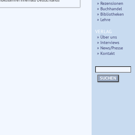
ndkostenfrei innerhalb Deutschlands
» Rezensionen
» Buchhandel
» Bibliotheken
» Lehre
VERLAG
» Über uns
» Interviews
» News/Presse
» Kontakt
SUCHEN