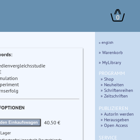
0
» english
» Warenkorb
ords:
» MyLibrary
dienvergleichsstudie
E
PROGRAMM
mulation
» Shop
periment
» Neuheiten
» Schriftenreihen
rnserfolg
» Zeitschriften
FOPTIONEN
PUBLIZIEREN
» AutorIn werden
» Herausgeben
40.50 €
 den Einkaufswagen
» Open Access
 Lager
SERVICE