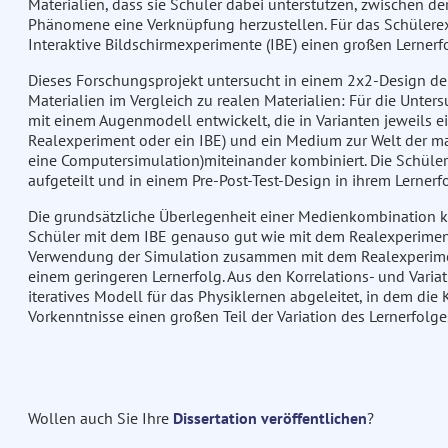
Materialien, dass sie Schüler dabei unterstützen, zwischen d
Phänomene eine Verknüpfung herzustellen. Für das Schülerexp
Interaktive Bildschirmexperimente (IBE) einen großen Lernerf
Dieses Forschungsprojekt untersucht in einem 2x2-Design den 
Materialien im Vergleich zu realen Materialien: Für die Unte
mit einem Augenmodell entwickelt, die in Varianten jeweils
Realexperiment oder ein IBE) und ein Medium zur Welt der 
eine Computersimulation)miteinander kombiniert. Die Schüler
aufgeteilt und in einem Pre-Post-Test-Design in ihrem Lernerf
Die grundsätzliche Überlegenheit einer Medienkombination 
Schüler mit dem IBE genauso gut wie mit dem Realexperiment,
Verwendung der Simulation zusammen mit dem Realexperimen
einem geringeren Lernerfolg. Aus den Korrelations- und Varia
iteratives Modell für das Physiklernen abgeleitet, in dem di
Vorkenntnisse einen großen Teil der Variation des Lernerfolges
Wollen auch Sie Ihre
Dissertation veröffentlichen
?