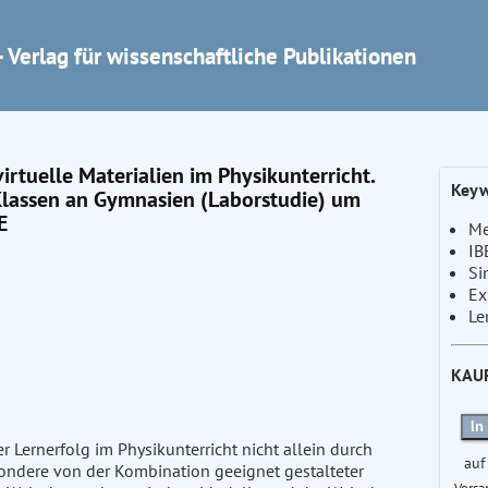
 Verlag für wissenschaftliche Publikationen
irtuelle Materialien im Physikunterricht.
Keyw
Klassen an Gymnasien (Laborstudie) um
E
Me
IB
Si
Ex
Le
KAU
In
 Lernerfolg im Physikunterricht nicht allein durch
auf
sondere von der Kombination geeignet gestalteter