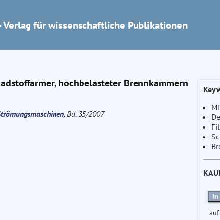
 Verlag für wissenschaftliche Publikationen
hadstoffarmer, hochbelasteter Brennkammern
Keyw
Mi
e Strömungsmaschinen
, Bd. 35/2007
De
Fi
Sc
Br
KAU
In
auf