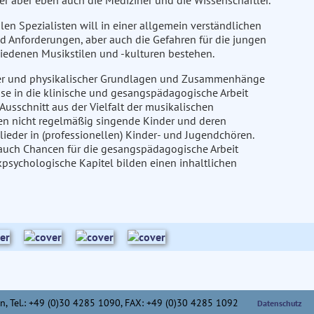
er aber eben auch die Mediziner und die Wissenschaftler.
n Spezialisten will in einer allgemein verständlichen
nd Anforderungen, aber auch die Gefahren für die jungen
iedenen Musikstilen und -kulturen bestehen.
scher und physikalischer Grundlagen und Zusammenhänge
se in die klinische und gesangspädagogische Arbeit
usschnitt aus der Vielfalt der musikalischen
den nicht regelmäßig singende Kinder und deren
ieder in (professionellen) Kinder- und Jugendchören.
 auch Chancen für die gesangspädagogische Arbeit
sychologische Kapitel bilden einen inhaltlichen
n,
Tel.: +49 (0)30 4285 1090, FAX: +49 (0)30 4285 1092
Datenschutz