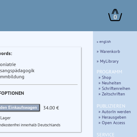
0
» english
» Warenkorb
ords:
» MyLibrary
oniatrie
sangspädagogik
PROGRAMM
immbildung
» Shop
» Neuheiten
» Schriftenreihen
FOPTIONEN
» Zeitschriften
PUBLIZIEREN
34.00 €
 den Einkaufswagen
» AutorIn werden
» Herausgeben
 Lager
» Open Access
ndkostenfrei innerhalb Deutschlands
SERVICE