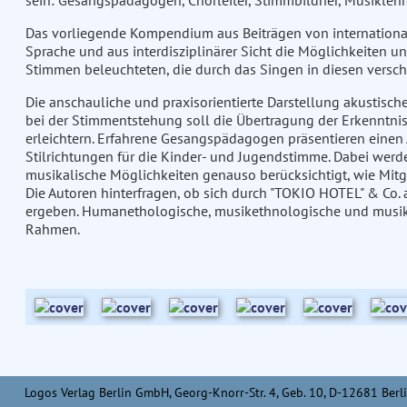
sein: Gesangspädagogen, Chorleiter, Stimmbildner, Musiklehr
Das vorliegende Kompendium aus Beiträgen von internationale
Sprache und aus interdisziplinärer Sicht die Möglichkeiten u
Stimmen beleuchteten, die durch das Singen in diesen versch
Die anschauliche und praxisorientierte Darstellung akusti
bei der Stimmentstehung soll die Übertragung der Erkenntnis
erleichtern. Erfahrene Gesangspädagogen präsentieren einen A
Stilrichtungen für die Kinder- und Jugendstimme. Dabei wer
musikalische Möglichkeiten genauso berücksichtigt, wie Mitgl
Die Autoren hinterfragen, ob sich durch "TOKIO HOTEL" & Co.
ergeben. Humanethologische, musikethnologische und musikp
Rahmen.
Logos Verlag Berlin GmbH, Georg-Knorr-Str. 4, Geb. 10, D-12681 Berli