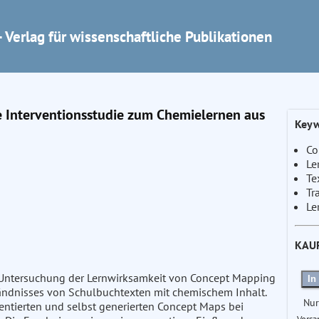
 Verlag für wissenschaftliche Publikationen
e Interventionsstudie zum Chemielernen aus
Keyw
Co
Le
Te
Tr
Le
KAU
e Untersuchung der Lernwirksamkeit von Concept Mapping
In
ständnisses von Schulbuchtexten mit chemischem Inhalt.
Nur
sentierten und selbst generierten Concept Maps bei