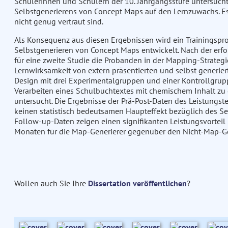
Schülerinnen und Schülern der 10. Jahrgangsstufe untersucht.
Selbstgenerierens von Concept Maps auf den Lernzuwachs. Es 
nicht genug vertraut sind.
Als Konsequenz aus diesen Ergebnissen wird ein Trainingspro
Selbstgenerieren von Concept Maps entwickelt. Nach der er
für eine zweite Studie die Probanden in der Mapping-Strategie
Lernwirksamkeit von extern präsentierten und selbst generier
Design mit drei Experimentalgruppen und einer Kontrollgrup
Verarbeiten eines Schulbuchtextes mit chemischem Inhalt zu
untersucht. Die Ergebnisse der Prä-Post-Daten des Leistungste
keinen statistisch bedeutsamen Haupteffekt bezüglich des Se
Follow-up-Daten zeigen einen signifikanten Leistungsvorteil 
Monaten für die Map-Generierer gegenüber den Nicht-Map-Ge
Wollen auch Sie Ihre
Dissertation veröffentlichen
?