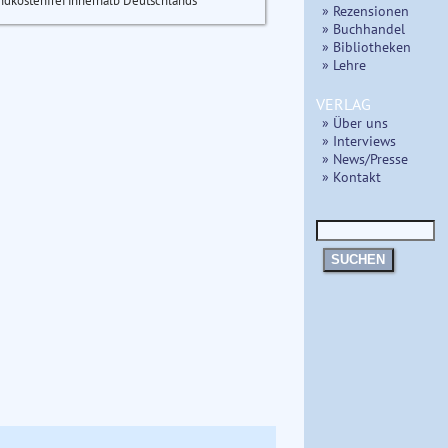
ndkostenfrei innerhalb Deutschlands
» Rezensionen
» Buchhandel
» Bibliotheken
» Lehre
VERLAG
» Über uns
» Interviews
» News/Presse
» Kontakt
SUCHEN