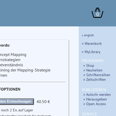
0
» english
» Warenkorb
ords:
» MyLibrary
ncept Mapping
rnstrategien
PROGRAMM
xtverständnis
» Shop
aining der Mapping-Strategie
» Neuheiten
» Schriftenreihen
rnen
» Zeitschriften
FOPTIONEN
PUBLIZIEREN
» AutorIn werden
» Herausgeben
40.50 €
 den Einkaufswagen
» Open Access
 noch 2 Ex. auf Lager
SERVICE