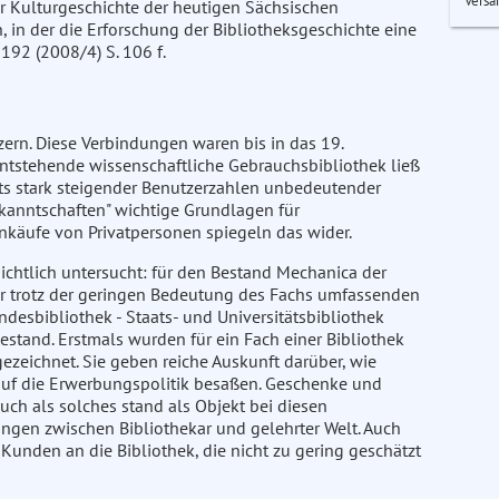
Versa
zur Kulturgeschichte der heutigen Sächsischen
, in der die Erforschung der Bibliotheksgeschichte eine
192 (2008/4) S. 106 f.
zern. Diese Verbindungen waren bis in das 19.
entstehende wissenschaftliche Gebrauchsbibliothek ließ
ts stark steigender Benutzerzahlen unbedeutender
ekanntschaften" wichtige Grundlagen für
äufe von Privatpersonen spiegeln das wider.
ichtlich untersucht: für den Bestand Mechanica der
er trotz der geringen Bedeutung des Fachs umfassenden
desbibliothek - Staats- und Universitätsbibliothek
stand. Erstmals wurden für ein Fach einer Bibliothek
eichnet. Sie geben reiche Auskunft darüber, wie
 auf die Erwerbungspolitik besaßen. Geschenke und
Buch als solches stand als Objekt bei diesen
gen zwischen Bibliothekar und gelehrter Welt. Auch
unden an die Bibliothek, die nicht zu gering geschätzt