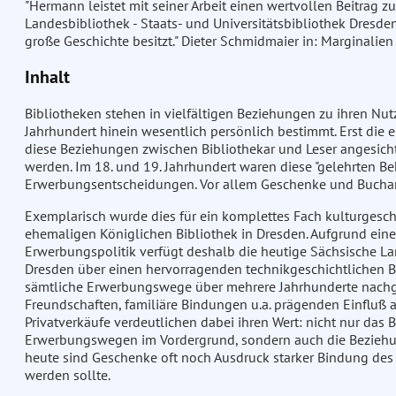
"Hermann leistet mit seiner Arbeit einen wertvollen Beitrag 
Landesbibliothek - Staats- und Universitätsbibliothek Dresden
große Geschichte besitzt." Dieter Schmidmaier in: Marginalien 
Inhalt
Bibliotheken stehen in vielfältigen Beziehungen zu ihren Nut
Jahrhundert hinein wesentlich persönlich bestimmt. Erst die 
diese Beziehungen zwischen Bibliothekar und Leser angesich
werden. Im 18. und 19. Jahrhundert waren diese "gelehrten B
Erwerbungsentscheidungen. Vor allem Geschenke und Buchank
Exemplarisch wurde dies für ein komplettes Fach kulturgesch
ehemaligen Königlichen Bibliothek in Dresden. Aufgrund ein
Erwerbungspolitik verfügt deshalb die heutige Sächsische Lan
Dresden über einen hervorragenden technikgeschichtlichen Be
sämtliche Erwerbungswege über mehrere Jahrhunderte nachgez
Freundschaften, familiäre Bindungen u.a. prägenden Einfluß
Privatverkäufe verdeutlichen dabei ihren Wert: nicht nur das 
Erwerbungswegen im Vordergrund, sondern auch die Beziehun
heute sind Geschenke oft noch Ausdruck starker Bindung des K
werden sollte.