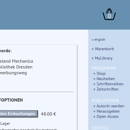
0
» english
» Warenkorb
ords:
» MyLibrary
stand Mechanica
bliothek Dresden
PROGRAMM
werbungsweg
» Shop
» Neuheiten
» Schriftenreihen
» Zeitschriften
FOPTIONEN
PUBLIZIEREN
» AutorIn werden
» Herausgeben
48.00 €
 den Einkaufswagen
» Open Access
 Lager
SERVICE