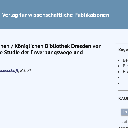
 Verlag für wissenschaftliche Publikationen
chen / Königlichen Bibliothek Dresden von
Keyw
che Studie der Erwerbungswege und
Be
Bi
issenschaft
, Bd. 21
Er
KAU
In
auf