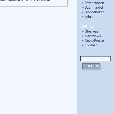
ndkostenfrei innerhalb Deutschlands
» Rezensionen
» Buchhandel
» Bibliotheken
» Lehre
VERLAG
» Über uns
» Interviews
» News/Presse
» Kontakt
SUCHEN