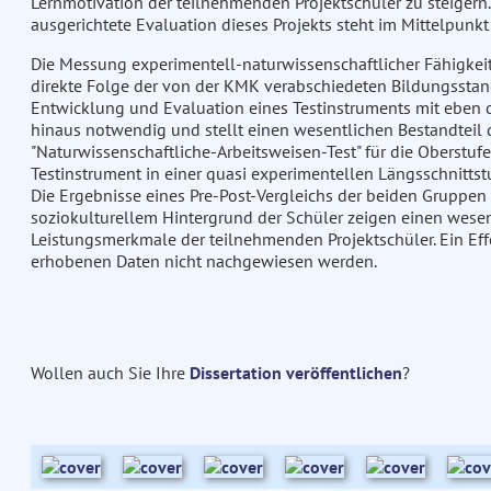
Lernmotivation der teilnehmenden Projektschüler zu steigern.
ausgerichtete Evaluation dieses Projekts steht im Mittelpunkt 
Die Messung experimentell-naturwissenschaftlicher Fähigkeit
direkte Folge der von der KMK verabschiedeten Bildungsstand
Entwicklung und Evaluation eines Testinstruments mit eben d
hinaus notwendig und stellt einen wesentlichen Bestandteil d
"Naturwissenschaftliche-Arbeitsweisen-Test" für die Oberstuf
Testinstrument in einer quasi experimentellen Längsschnittst
Die Ergebnisse eines Pre-Post-Vergleichs der beiden Gruppen
soziokulturellem Hintergrund der Schüler zeigen einen wesen
Leistungsmerkmale der teilnehmenden Projektschüler. Ein Eff
erhobenen Daten nicht nachgewiesen werden.
Wollen auch Sie Ihre
Dissertation veröffentlichen
?