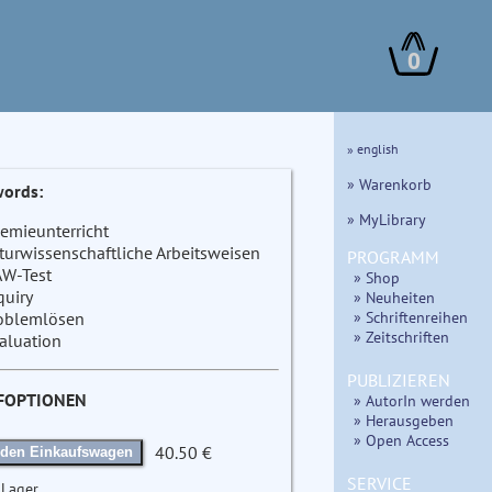
0
» english
» Warenkorb
ords:
» MyLibrary
emieunterricht
turwissenschaftliche Arbeitsweisen
PROGRAMM
W-Test
» Shop
quiry
» Neuheiten
» Schriftenreihen
oblemlösen
» Zeitschriften
aluation
PUBLIZIEREN
FOPTIONEN
» AutorIn werden
» Herausgeben
» Open Access
40.50 €
 den Einkaufswagen
SERVICE
 Lager