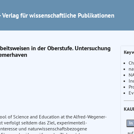
 Verlag für wissenschaftliche Publikationen
beitsweisen in der Oberstufe. Untersuchung
Keyw
remerhaven
Ch
na
NA
In
Pr
Ev
KAU
ol of Science and Education at the Alfred-Wegener-
kt verfolgt seitdem das Ziel, experimentell-
In
 Interesse und naturwissenschaftsbezogene
auf