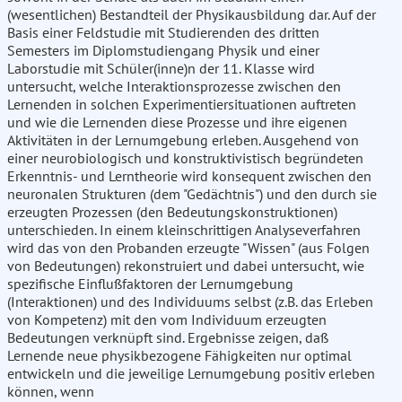
(wesentlichen) Bestandteil der Physikausbildung dar. Auf der
Basis einer Feldstudie mit Studierenden des dritten
Semesters im Diplomstudiengang Physik und einer
Laborstudie mit Schüler(inne)n der 11. Klasse wird
untersucht, welche Interaktionsprozesse zwischen den
Lernenden in solchen Experimentiersituationen auftreten
und wie die Lernenden diese Prozesse und ihre eigenen
Aktivitäten in der Lernumgebung erleben. Ausgehend von
einer neurobiologisch und konstruktivistisch begründeten
Erkenntnis- und Lerntheorie wird konsequent zwischen den
neuronalen Strukturen (dem "Gedächtnis") und den durch sie
erzeugten Prozessen (den Bedeutungskonstruktionen)
unterschieden. In einem kleinschrittigen Analyseverfahren
wird das von den Probanden erzeugte "Wissen" (aus Folgen
von Bedeutungen) rekonstruiert und dabei untersucht, wie
spezifische Einflußfaktoren der Lernumgebung
(Interaktionen) und des Individuums selbst (z.B. das Erleben
von Kompetenz) mit den vom Individuum erzeugten
Bedeutungen verknüpft sind. Ergebnisse zeigen, daß
Lernende neue physikbezogene Fähigkeiten nur optimal
entwickeln und die jeweilige Lernumgebung positiv erleben
können, wenn