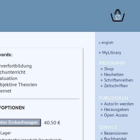
∅
» english
» MyLibrary
ords:
PROGRAMM
hrerfortbildung
» Shop
chunterricht
» Neuheiten
aluation
» Schriftenreihen
bjektive Theorien
» Zeitschriften
ternet
PUBLIZIEREN
» AutorIn werden
FOPTIONEN
» Herausgeben
» Open Access
40.50 €
 den Einkaufswagen
SERVICE
 Lager
» Rezensionen
» Buchhandel