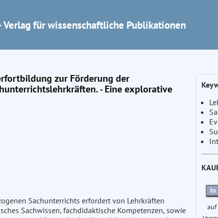
 Verlag für wissenschaftliche Publikationen
rfortbildung zur Förderung der
Keyw
nterrichtslehrkräften. - Eine explorative
Le
Sa
Ev
Su
In
KAU
In
zogenen Sachunterrichts erfordert von Lehrkräften
auf
ifisches Sachwissen, fachdidaktische Kompetenzen, sowie