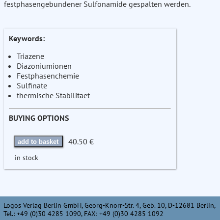
festphasengebundener Sulfonamide gespalten werden.
Keywords:
Triazene
Diazoniumionen
Festphasenchemie
Sulfinate
thermische Stabilitaet
BUYING OPTIONS
40.50 €
add to basket
in stock
Logos Verlag Berlin GmbH, Georg-Knorr-Str. 4, Geb. 10, D-12681 Berlin,
Tel.: +49 (0)30 4285 1090, FAX: +49 (0)30 4285 1092