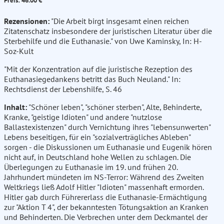
Preis: 46.00 €
Rezensionen:
"Die Arbeit birgt insgesamt einen reichen
Zitatenschatz insbesondere der juristischen Literatur über die
Sterbehilfe und die Euthanasie." von Uwe Kaminsky, In: H-
Soz-Kult
"Mit der Konzentration auf die juristische Rezeption des
Euthanasiegedankens betritt das Buch Neuland." In:
Rechtsdienst der Lebenshilfe, S. 46
Inhalt:
"Schöner leben", "schöner sterben", Alte, Behinderte,
Kranke, "geistige Idioten" und andere "nutzlose
Ballastexistenzen" durch Vernichtung ihres "lebensunwerten"
Lebens beseitigen, für ein "sozialverträgliches Ableben"
sorgen - die Diskussionen um Euthanasie und Eugenik hören
nicht auf, in Deutschland hohe Wellen zu schlagen. Die
Überlegungen zu Euthanasie im 19. und frühen 20.
Jahrhundert mündeten im NS-Terror: Während des Zweiten
Weltkriegs ließ Adolf Hitler "Idioten" massenhaft ermorden.
Hitler gab durch Führererlass die Euthanasie-Ermächtigung
zur "Aktion T 4", der bekanntesten Tötungsaktion an Kranken
und Behinderten. Die Verbrechen unter dem Deckmantel der