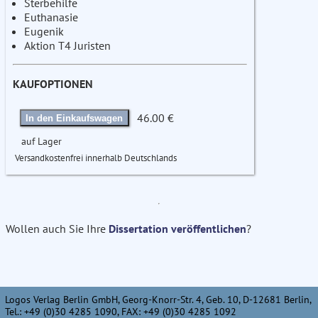
Sterbehilfe
Euthanasie
Eugenik
Aktion T4 Juristen
KAUFOPTIONEN
46.00 €
In den Einkaufswagen
auf Lager
Versandkostenfrei innerhalb Deutschlands
Wollen auch Sie Ihre
Dissertation veröffentlichen
?
Logos Verlag Berlin GmbH, Georg-Knorr-Str. 4, Geb. 10, D-12681 Berlin,
Tel.: +49 (0)30 4285 1090, FAX: +49 (0)30 4285 1092