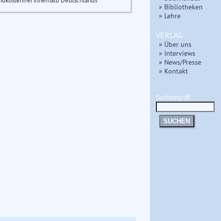
ndkostenfrei innerhalb Deutschlands
» Bibliotheken
» Lehre
VERLAG
» Über uns
» Interviews
» News/Presse
» Kontakt
Suchbegriff
SUCHEN