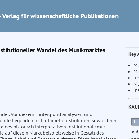
 Verlag für wissenschaftliche Publikationen
nstitutioneller Wandel des Musikmarktes
Keyw
Mu
Me
In
Mu
In
KAU
del. Vor diesem Hintergrund analysiert und
unde liegenden institutionellen Strukturen sowie deren
In
nes historisch interpretativen Institutionalismus.
auf
e auf diesem Markt beispielsweise in Gestalt des