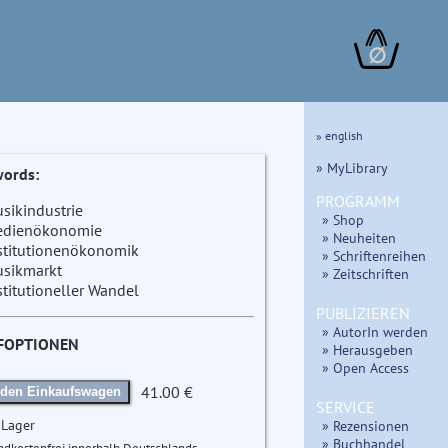
∅
» english
» MyLibrary
ords:
PROGRAMM
sikindustrie
» Shop
dienökonomie
» Neuheiten
stitutionenökonomik
» Schriftenreihen
sikmarkt
» Zeitschriften
stitutioneller Wandel
PUBLIZIEREN
» AutorIn werden
FOPTIONEN
» Herausgeben
» Open Access
41.00 €
 den Einkaufswagen
SERVICE
 Lager
» Rezensionen
» Buchhandel