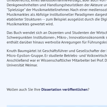
Urheberrechts, eines Bandübernahmevertrags, aber auch von Ch
Denkgewohnheiten und Handlungsheuristiken der Akteure und
"Spielzüge" der Musikmarktteilnehmer. Nach einer mediensoz
Musikmarktes als Abfolge institutioneller Paradigmen dargeste
etablierter Strukturen -- zum Beispiel ausgelöst durch die Di
Musikmarktes gewertet wird.
Das Buch wendet sich an Dozenten und Studenten der Wirts
Schwerpunkten Institutionen-, Mikro-, Innovationsökonomik 
enthält darüber hinaus wertvolle Anregungen für Führungskräf
Knuth Baumgärtel ist Geschäftsführer und Gesellschafter de
Micro-Epsilon-Gruppe. Er studierte Betriebs- und Volkswirtscha
Anschließend war er Wissenschaftlicher Mitarbeiter bei Prof. 
Universität Weimar.
Wollen auch Sie Ihre
Dissertation veröffentlichen
?