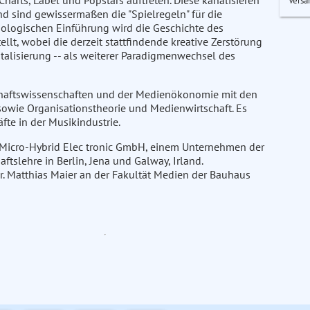
arts, Label und Popstars auftreten. Diese kanalisieren
Versa
 sind gewissermaßen die "Spielregeln" für die
iologischen Einführung wird die Geschichte des
llt, wobei die derzeit stattfindende kreative Zerstörung
gitalisierung -- als weiterer Paradigmenwechsel des
chaftswissenschaften und der Medienökonomie mit den
sowie Organisationstheorie und Medienwirtschaft. Es
te in der Musikindustrie.
r Micro-Hybrid Elec tronic GmbH, einem Unternehmen der
ftslehre in Berlin, Jena und Galway, Irland.
Dr. Matthias Maier an der Fakultät Medien der Bauhaus