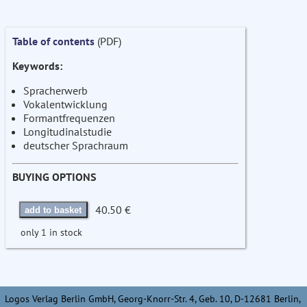
Table of contents
(PDF)
Keywords:
Spracherwerb
Vokalentwicklung
Formantfrequenzen
Longitudinalstudie
deutscher Sprachraum
BUYING OPTIONS
40.50 €
add to basket
only 1 in stock
Logos Verlag Berlin GmbH, Georg-Knorr-Str. 4, Geb. 10, D-12681 Berlin,