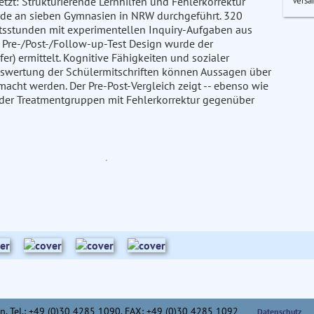
Versa
t: Strukturierende Lernhilfen und Fehlerkorrektur
de an sieben Gymnasien in NRW durchgeführt. 320
tsstunden mit experimentellen Inquiry-Aufgaben aus
Pre-/Post-/Follow-up-Test Design wurde der
r) ermittelt. Kognitive Fähigkeiten und sozialer
Auswertung der Schülermitschriften können Aussagen über
acht werden. Der Pre-Post-Vergleich zeigt -- ebenso wie
il der Treatmentgruppen mit Fehlerkorrektur gegenüber
n,
Tel.: +49 (0)30 4285 1090, FAX: +49 (0)30 4285 1092
Datenschutz