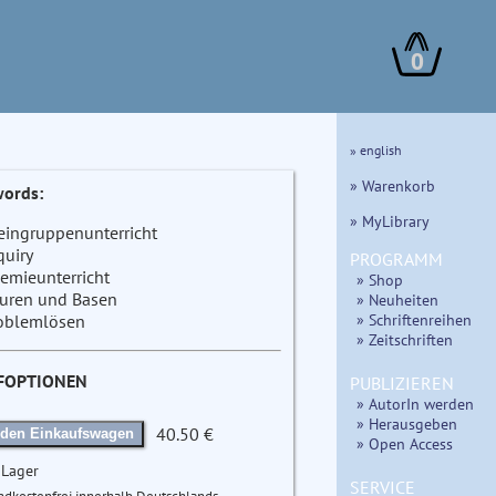
0
» english
» Warenkorb
ords:
» MyLibrary
eingruppenunterricht
quiry
PROGRAMM
emieunterricht
» Shop
uren und Basen
» Neuheiten
» Schriftenreihen
oblemlösen
» Zeitschriften
FOPTIONEN
PUBLIZIEREN
» AutorIn werden
» Herausgeben
40.50 €
 den Einkaufswagen
» Open Access
 Lager
SERVICE