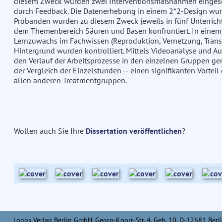
diesem Zweck wurden zwei Interventionsmaßnahmen eingesetz
durch Feedback. Die Datenerhebung in einem 2*2-Design wur
Probanden wurden zu diesem Zweck jeweils in fünf Unterrich
dem Themenbereich Säuren und Basen konfrontiert. In einem 
Lernzuwachs im Fachwissen (Reproduktion, Vernetzung, Transfe
Hintergrund wurden kontrolliert. Mittels Videoanalyse und 
den Verlauf der Arbeitsprozesse in den einzelnen Gruppen gem
der Vergleich der Einzelstunden -- einen signifikanten Vorte
allen anderen Treatmentgruppen.
Wollen auch Sie Ihre
Dissertation veröffentlichen
?
Logos Verlag Berlin GmbH, Georg-Knorr-Str. 4, Geb. 10, D-12681 Berli