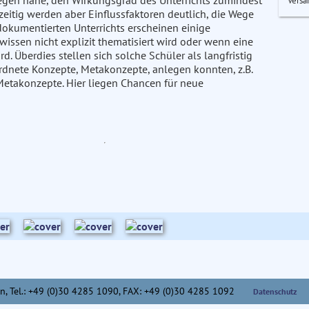
legen nahe, den Wirkungsgrad des Unterrichts zumindest
Versa
hzeitig werden aber Einflussfaktoren deutlich, die Wege
kumentierten Unterrichts erscheinen einige
sen nicht explizit thematisiert wird oder wenn eine
. Überdies stellen sich solche Schüler als langfristig
rdnete Konzepte, Metakonzepte, anlegen konnten, z.B.
etakonzepte. Hier liegen Chancen für neue
n,
Tel.: +49 (0)30 4285 1090, FAX: +49 (0)30 4285 1092
Datenschutz