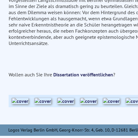
vorgestellten Längsschnittstudie mit Berliner Gymnasiasten 
im Sinne der Ziele als dramatisch gering zu beurteilen. Gleic
aus dem Dilemma weisen können: Vor dem Hintergrund des do
Fehlentwicklungen als hausgemacht, wenn etwa Grundlagenwis
sehr naive Erkenntnistheorie an die Schüler herangetragen wird
erfolgreicher heraus, die neben Fachkonzepten auch übergeo
kontextverbindende, aber auch geeignete epistemologische M
Unterrichtsansätze.
Wollen auch Sie Ihre
Dissertation veröffentlichen
?
Logos Verlag Berlin GmbH, Georg-Knorr-Str. 4, Geb. 10, D-12681 Berli