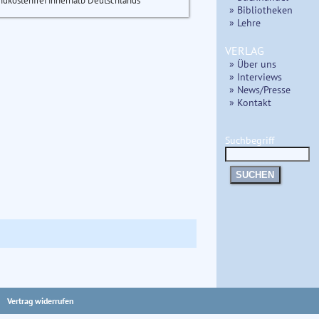
ndkostenfrei innerhalb Deutschlands
» Bibliotheken
» Lehre
VERLAG
» Über uns
» Interviews
» News/Presse
» Kontakt
Suchbegriff
SUCHEN
Vertrag widerrufen