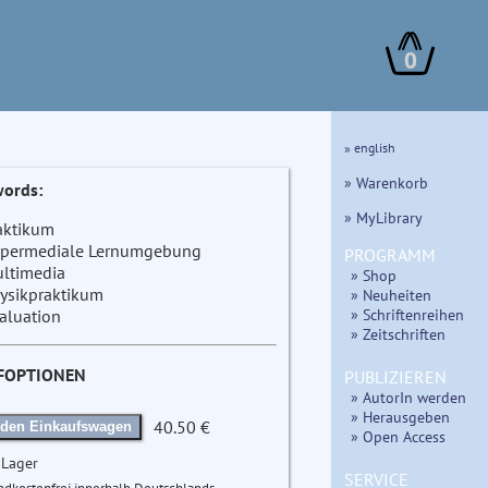
0
» english
» Warenkorb
ords:
» MyLibrary
aktikum
permediale Lernumgebung
PROGRAMM
ltimedia
» Shop
ysikpraktikum
» Neuheiten
» Schriftenreihen
aluation
» Zeitschriften
FOPTIONEN
PUBLIZIEREN
» AutorIn werden
» Herausgeben
40.50 €
 den Einkaufswagen
» Open Access
 Lager
SERVICE