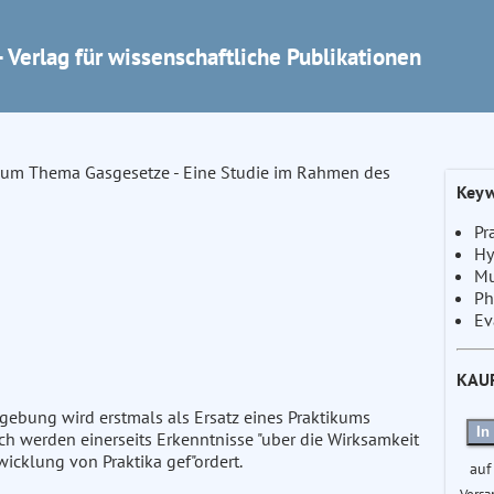
 Verlag für wissenschaftliche Publikationen
zum Thema Gasgesetze - Eine Studie im Rahmen des
Keyw
Pr
Hy
Mu
Ph
Ev
KAU
gebung wird erstmals als Ersatz eines Praktikums
In
rch werden einerseits Erkenntnisse "uber die Wirksamkeit
cklung von Praktika gef"ordert.
auf