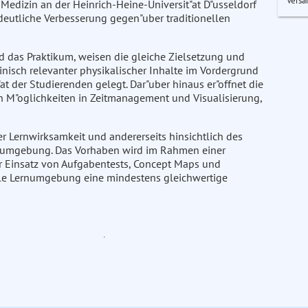
Versa
Medizin an der Heinrich-Heine-Universit"at D"usseldorf
 deutliche Verbesserung gegen"uber traditionellen
das Praktikum, weisen die gleiche Zielsetzung und
inisch relevanter physikalischer Inhalte im Vordergrund
"at der Studierenden gelegt. Dar"uber hinaus er"offnet die
M"oglichkeiten in Zeitmanagement und Visualisierung,
der Lernwirksamkeit und andererseits hinsichtlich des
rnumgebung. Das Vorhaben wird im Rahmen einer
r Einsatz von Aufgabentests, Concept Maps und
iale Lernumgebung eine mindestens gleichwertige