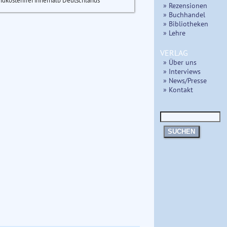
ndkostenfrei innerhalb Deutschlands
» Rezensionen
» Buchhandel
» Bibliotheken
» Lehre
VERLAG
» Über uns
» Interviews
» News/Presse
» Kontakt
SUCHEN