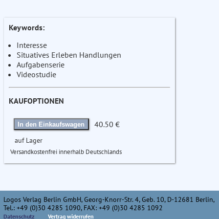
Keywords:
Interesse
Situatives Erleben Handlungen
Aufgabenserie
Videostudie
KAUFOPTIONEN
40.50 €
In den Einkaufswagen
auf Lager
Versandkostenfrei innerhalb Deutschlands
Logos Verlag Berlin GmbH, Georg-Knorr-Str. 4, Geb. 10, D-12681 Berlin,
Tel.: +49 (0)30 4285 1090, FAX: +49 (0)30 4285 1092
Datenschutz
Vertrag widerrufen