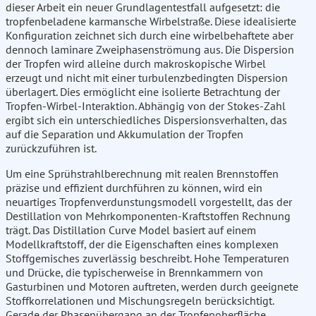
dieser Arbeit ein neuer Grundlagentestfall aufgesetzt: die
tropfenbeladene karmansche Wirbelstraße. Diese idealisierte
Konfiguration zeichnet sich durch eine wirbelbehaftete aber
dennoch laminare Zweiphasenströmung aus. Die Dispersion
der Tropfen wird alleine durch makroskopische Wirbel
erzeugt und nicht mit einer turbulenzbedingten Dispersion
überlagert. Dies ermöglicht eine isolierte Betrachtung der
Tropfen-Wirbel-Interaktion. Abhängig von der Stokes-Zahl
ergibt sich ein unterschiedliches Dispersionsverhalten, das
auf die Separation und Akkumulation der Tropfen
zurückzuführen ist.
Um eine Sprühstrahlberechnung mit realen Brennstoffen
präzise und effizient durchführen zu können, wird ein
neuartiges Tropfenverdunstungsmodell vorgestellt, das der
Destillation von Mehrkomponenten-Kraftstoffen Rechnung
trägt. Das Distillation Curve Model basiert auf einem
Modellkraftstoff, der die Eigenschaften eines komplexen
Stoffgemisches zuverlässig beschreibt. Hohe Temperaturen
und Drücke, die typischerweise in Brennkammern von
Gasturbinen und Motoren auftreten, werden durch geeignete
Stoffkorrelationen und Mischungsregeln berücksichtigt.
Gerade der Phasenübergang an der Tropfenoberfläche