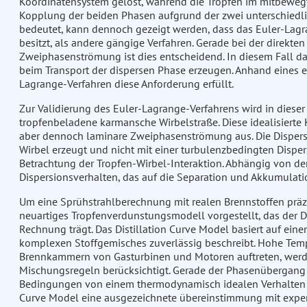
Koordinatensystem gelöst, während die Tropfen im mitbeweg
Kopplung der beiden Phasen aufgrund der zwei unterschied
bedeutet, kann dennoch gezeigt werden, dass das Euler-Lagra
besitzt, als andere gängige Verfahren. Gerade bei der direkt
Zweiphasenströmung ist dies entscheidend. In diesem Fall da
beim Transport der dispersen Phase erzeugen. Anhand eines ei
Lagrange-Verfahren diese Anforderung erfüllt.
Zur Validierung des Euler-Lagrange-Verfahrens wird in dieser 
tropfenbeladene karmansche Wirbelstraße. Diese idealisierte 
aber dennoch laminare Zweiphasenströmung aus. Die Dispers
Wirbel erzeugt und nicht mit einer turbulenzbedingten Dispers
Betrachtung der Tropfen-Wirbel-Interaktion. Abhängig von der
Dispersionsverhalten, das auf die Separation und Akkumulatio
Um eine Sprühstrahlberechnung mit realen Brennstoffen präzi
neuartiges Tropfenverdunstungsmodell vorgestellt, das der 
Rechnung trägt. Das Distillation Curve Model basiert auf eine
komplexen Stoffgemisches zuverlässig beschreibt. Hohe Temp
Brennkammern von Gasturbinen und Motoren auftreten, werde
Mischungsregeln berücksichtigt. Gerade der Phasenübergang 
Bedingungen von einem thermodynamisch idealen Verhalten star
Curve Model eine ausgezeichnete übereinstimmung mit expe