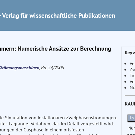
 Verlag für wissenschaftliche Publikationen
mern: Numerische Ansätze zur Berechnung
Keyw
Ve
e Strömungsmaschinen
, Bd. 24/2005
Zw
Tr
Ve
Nu
KAU
 die Simulation von instationären Zweiphasenströmungen.
In
er-Lagrange- Verfahren, das im Detail vorgestellt wird.
Nur
hungen der Gasphase in einem ortsfesten