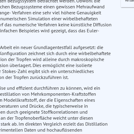
Versa
ten Bezugssystem betrachtet werden. Obwohl die
lichen Bezugssysteme einen gewissen Mehraufwand
nge- Verfahren eine sehr viel höhere Genauigkeit
en numerischen Simulation einer wirbelbehafteten
rf das numerische Verfahren keine künstliche Diffusion
nfachen Beispieles wird gezeigt, dass das Euler-
Arbeit ein neuer Grundlagentestfall aufgesetzt: die
Konfiguration zeichnet sich durch eine wirbelbehaftete
ion der Tropfen wird alleine durch makroskopische
ion überlagert. Dies ermöglicht eine isolierte
 Stokes-Zahl ergibt sich ein unterschiedliches
n der Tropfen zurückzuführen ist.
se und effizient durchführen zu können, wird ein
Destillation von Mehrkomponenten-Kraftstoffen
m Modellkraftstoff, der die Eigenschaften eines
eraturen und Drücke, die typischerweise in
n durch geeignete Stoffkorrelationen und
an der Tropfenoberfläche weicht unter diesen
k ab. Im direkten Vergleich erzielt das Distillation
rimentellen Daten und hochauflösenden