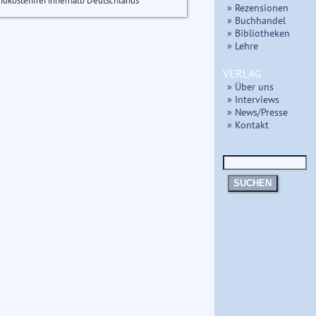
ndkostenfrei innerhalb Deutschlands
» Rezensionen
» Buchhandel
» Bibliotheken
» Lehre
VERLAG
» Über uns
» Interviews
» News/Presse
» Kontakt
SUCHEN