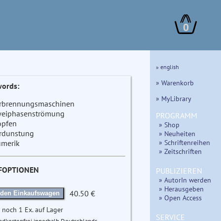
0
» english
» Warenkorb
ords:
» MyLibrary
rbrennungsmaschinen
eiphasenströmung
PROGRAMM
opfen
» Shop
rdunstung
» Neuheiten
» Schriftenreihen
merik
» Zeitschriften
FOPTIONEN
PUBLIZIEREN
» AutorIn werden
» Herausgeben
40.50 €
 den Einkaufswagen
» Open Access
 noch 1 Ex. auf Lager
SERVICE