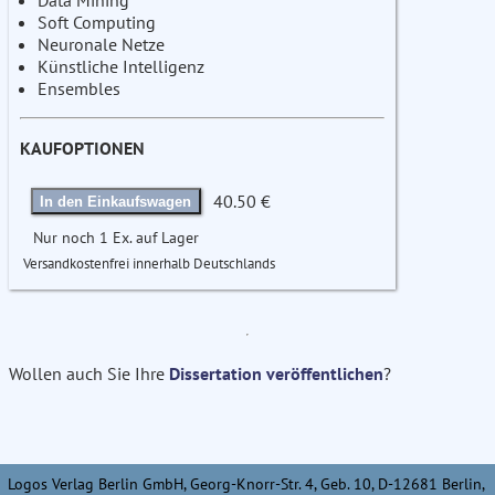
Data Mining
Soft Computing
Neuronale Netze
Künstliche Intelligenz
Ensembles
KAUFOPTIONEN
40.50 €
In den Einkaufswagen
Nur noch 1 Ex. auf Lager
Versandkostenfrei innerhalb Deutschlands
Wollen auch Sie Ihre
Dissertation veröffentlichen
?
Logos Verlag Berlin GmbH, Georg-Knorr-Str. 4, Geb. 10, D-12681 Berlin,