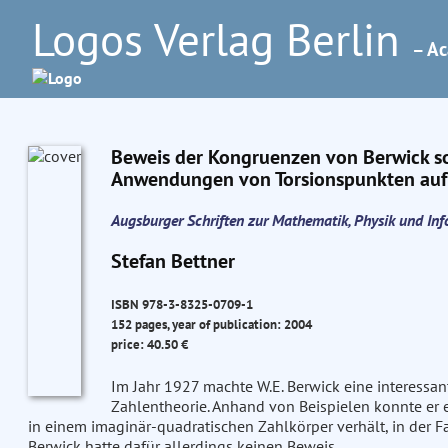
Logos Verlag Berlin
– Ac
Beweis der Kongruenzen von Berwick s
Anwendungen von Torsionspunkten auf 
Augsburger Schriften zur Mathematik, Physik und In
Stefan Bettner
ISBN 978-3-8325-0709-1
152 pages, year of publication: 2004
price: 40.50 €
Im Jahr 1927 machte W.E. Berwick eine interessa
Zahlentheorie. Anhand von Beispielen konnte er e
in einem imaginär-quadratischen Zahlkörper verhält, in der Fa
Berwick hatte dafür allerdings keinen Beweis.