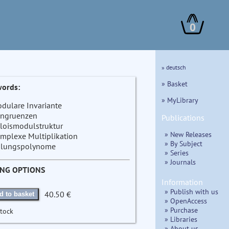
0
» deutsch
» Basket
ords:
» MyLibrary
dulare Invariante
ngruenzen
Publications
loismodulstruktur
» New Releases
mplexe Multiplikation
» By Subject
ilungspolynome
» Series
» Journals
ING OPTIONS
Information
» Publish with us
40.50 €
d to basket
» OpenAccess
» Purchase
stock
» Libraries
» About us