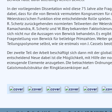
In der vorliegenden Dissertation wird diese 75 Jahre alte Fra
dabei, dass für die von Berwick vermuteten Kongruenzen für 
Weierstrass'schen Funktion eine entscheidende Rolle spielen. 
R. Schertz zurückgehenden normierten Teilwerten der Weierst
Ramachandra, R. Schertz und W. Bley bekannten Faktorisierun
sich nicht nur die Aussagen von Berwick behandeln. Es ergibt
Fragestellung von Berwick für beliebige Primzahlen. Weiter 
Teilungspolynome selbst, wie sie erstmals von J. Cassels beo
Der zweite Teil der Arbeit beschäftigt sich dann mit der glob
entscheidend Neue dabei ist die Möglichkeit, mit Hilfe der no
erzeugende Elemente anzugeben. Die betrachteten Ordnungen t
Galoismodulstruktur der Ringklassenkörper auf.