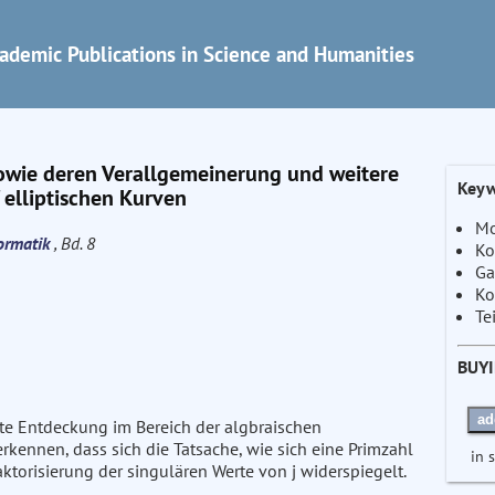
ademic Publications in Science and Humanities
owie deren Verallgemeinerung und weitere
Keyw
elliptischen Kurven
Mo
formatik
, Bd. 8
Ko
Ga
Ko
Te
BUY
ad
nte Entdeckung im Bereich der algbraischen
rkennen, dass sich die Tatsache, wie sich eine Primzahl
in 
ktorisierung der singulären Werte von j widerspiegelt.