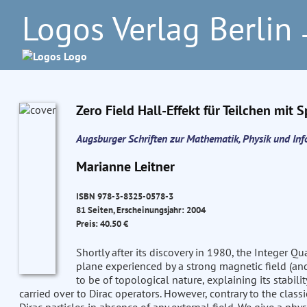
Logos Verlag Berlin
–
Zero Field Hall-Effekt für Teilchen mit 
Augsburger Schriften zur Mathematik, Physik und In
Marianne Leitner
ISBN 978-3-8325-0578-3
81 Seiten, Erscheinungsjahr: 2004
Preis: 40.50 €
Shortly after its discovery in 1980, the Integer Q
plane experienced by a strong magnetic field (an
to be of topological nature, explaining its stabilit
carried over to Dirac operators. However, contrary to the classi