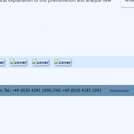
hysical explanation of this phenomenon and analyze new
Versa
n,
Tel.: +49 (0)30 4285 1090, FAX: +49 (0)30 4285 1092
Datenschutz