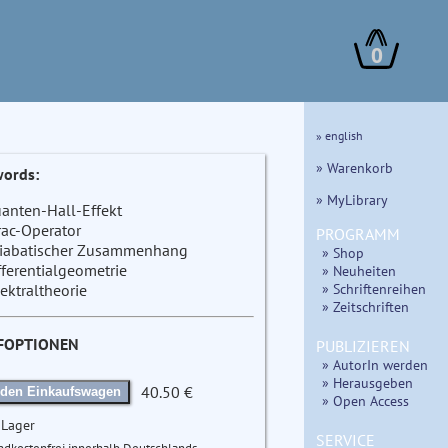
0
» english
» Warenkorb
ords:
» MyLibrary
anten-Hall-Effekt
rac-Operator
PROGRAMM
iabatischer Zusammenhang
» Shop
fferentialgeometrie
» Neuheiten
» Schriftenreihen
ektraltheorie
» Zeitschriften
FOPTIONEN
PUBLIZIEREN
» AutorIn werden
» Herausgeben
40.50 €
 den Einkaufswagen
» Open Access
 Lager
SERVICE