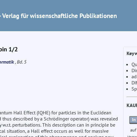
 Verlag für wissenschaftliche Publikationen
Spin 1/2
Keyw
formatik
, Bd. 5
Qu
Di
ad
Di
Sp
KAU
uantum Hall Effect (IQHE) for particles in the Euclidean
d thus described by a Schrödinger operator) was revealed
In
y w.r.t. perturbations. This description can in principle be
auf
cal situation, a Hall effect occurs as well for massive