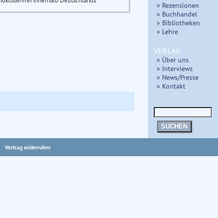
ndkostenfrei innerhalb Deutschlands
» Rezensionen
» Buchhandel
» Bibliotheken
» Lehre
VERLAG
» Über uns
» Interviews
» News/Presse
» Kontakt
SUCHEN
Vertrag widerrufen