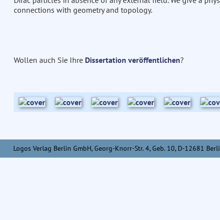
Dirac particles in absence of any external field. We give a p
connections with geometry and topology.
Wollen auch Sie Ihre
Dissertation veröffentlichen
?
Logos Verlag Berlin GmbH, Georg-Knorr-Str. 4, Geb. 10, D-12681 Berli