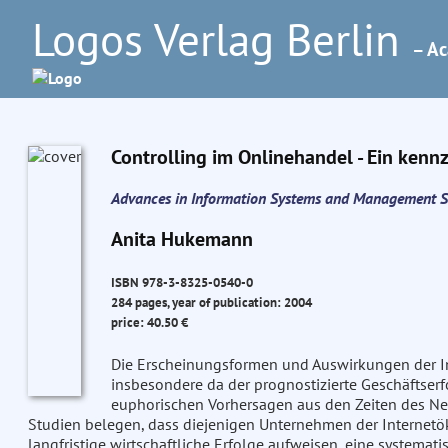
Logos Verlag Berlin
– Ac
Controlling im Onlinehandel - Ein kenn
Advances in Information Systems and Management S
Anita Hukemann
ISBN 978-3-8325-0540-0
284 pages, year of publication: 2004
price: 40.50 €
Die Erscheinungsformen und Auswirkungen der Int
insbesondere da der prognostizierte Geschäftserf
euphorischen Vorhersagen aus den Zeiten des N
Studien belegen, dass diejenigen Unternehmen der Internetöko
langfristige wirtschaftliche Erfolge aufweisen, eine systema