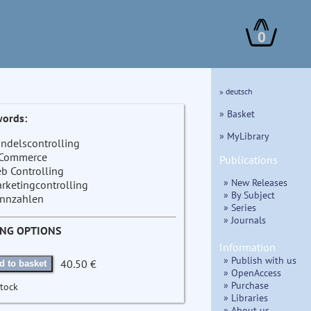
0
» deutsch
» Basket
ords:
» MyLibrary
ndelscontrolling
Commerce
Publications
b Controlling
» New Releases
rketingcontrolling
» By Subject
nnzahlen
» Series
» Journals
ING OPTIONS
Information
» Publish with us
40.50 €
d to basket
» OpenAccess
» Purchase
stock
» Libraries
» About us