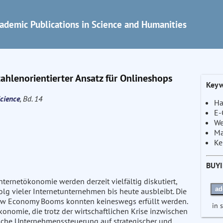
ademic Publications in Science and Humanities
zahlenorientierter Ansatz für Onlineshops
Keyw
cience
, Bd. 14
Ha
E-
We
Ma
Ke
BUY
ernetökonomie werden derzeit vielfältig diskutiert,
ad
olg vieler Internetunternehmen bis heute ausbleibt. Die
ew Economy Booms konnten keineswegs erfüllt werden.
in 
nomie, die trotz der wirtschaftlichen Krise inzwischen
tische Unternehmenssteuerung auf strategischer und