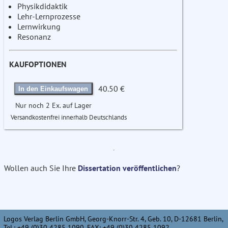
Physikdidaktik
Lehr-Lernprozesse
Lernwirkung
Resonanz
KAUFOPTIONEN
40.50 €
In den Einkaufswagen
Nur noch 2 Ex. auf Lager
Versandkostenfrei innerhalb Deutschlands
Wollen auch Sie Ihre
Dissertation veröffentlichen
?
Logos Verlag Berlin GmbH, Georg-Knorr-Str. 4, Geb. 10, D-12681 Berlin,
Tel.: +49 (0)30 4285 1090, FAX: +49 (0)30 4285 1092