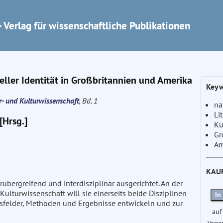
 Verlag für wissenschaftliche Publikationen
eller Identität in Großbritannien und Amerika
Keyw
ur- und Kulturwissenschaft
, Bd. 1
na
Li
[Hrsg.]
Ku
Gr
Am
KAU
turübergreifend und interdisziplinär ausgerichtet. An der
Kulturwissenschaft will sie einerseits beide Disziplinen
In
sfelder, Methoden und Ergebnisse entwickeln und zur
auf