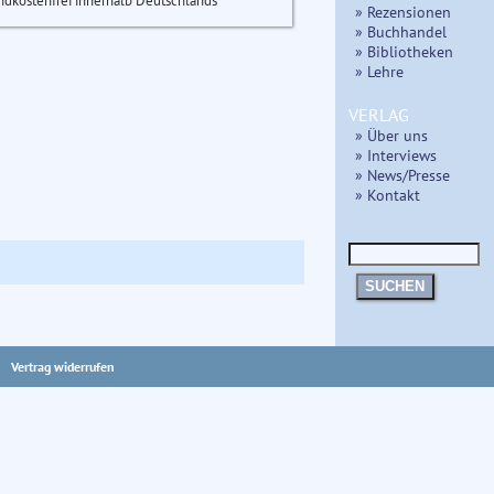
ndkostenfrei innerhalb Deutschlands
» Rezensionen
» Buchhandel
» Bibliotheken
» Lehre
VERLAG
» Über uns
» Interviews
» News/Presse
» Kontakt
SUCHEN
Vertrag widerrufen