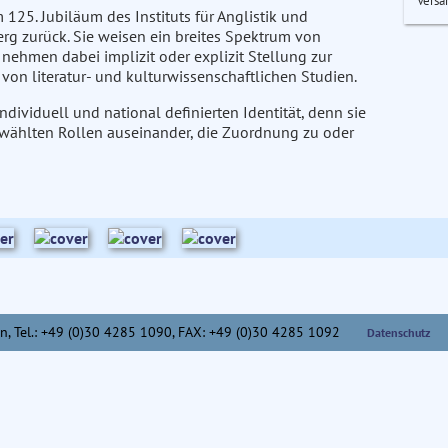
Versa
125. Jubiläum des Instituts für Anglistik und
erg zurück. Sie weisen ein breites Spektrum von
nehmen dabei implizit oder explizit Stellung zur
on literatur- und kulturwissenschaftlichen Studien.
dividuell und national definierten Identität, denn sie
gewählten Rollen auseinander, die Zuordnung zu oder
n,
Tel.: +49 (0)30 4285 1090, FAX: +49 (0)30 4285 1092
Datenschutz