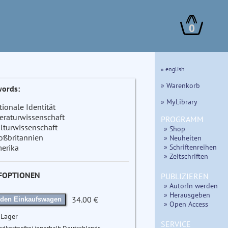
0
» english
» Warenkorb
ords:
» MyLibrary
tionale Identität
teraturwissenschaft
PROGRAMM
lturwissenschaft
» Shop
oßbritannien
» Neuheiten
» Schriftenreihen
erika
» Zeitschriften
FOPTIONEN
PUBLIZIEREN
» AutorIn werden
» Herausgeben
34.00 €
 den Einkaufswagen
» Open Access
 Lager
SERVICE