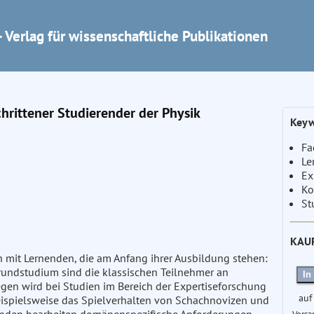
 Verlag für wissenschaftliche Publikationen
chrittener Studierender der Physik
Keyw
Fa
Le
Ex
Ko
St
KAU
ch mit Lernenden, die am Anfang ihrer Ausbildung stehen:
rundstudium sind die klassischen Teilnehmer an
In
en wird bei Studien im Bereich der Expertiseforschung
auf
ispielsweise das Spielverhalten von Schachnovizen und