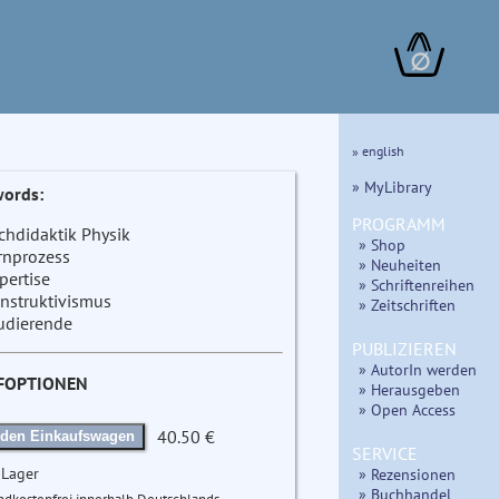
∅
» english
» MyLibrary
ords:
PROGRAMM
chdidaktik Physik
» Shop
rnprozess
» Neuheiten
pertise
» Schriftenreihen
nstruktivismus
» Zeitschriften
udierende
PUBLIZIEREN
» AutorIn werden
FOPTIONEN
» Herausgeben
» Open Access
40.50 €
 den Einkaufswagen
SERVICE
 Lager
» Rezensionen
» Buchhandel