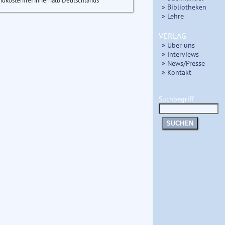
ndkostenfrei innerhalb Deutschlands
» Bibliotheken
» Lehre
VERLAG
» Über uns
» Interviews
» News/Presse
» Kontakt
Suchbegriff
SUCHEN