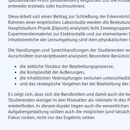
spezialisierten Profis (Großmeistern) verglichen. D.h. die P
entweder erstmals oder hochroutiniert.
Diese Arbeit soll einen Beitrag zur Schließung der Erkenntni
Rahmen einer empirischen Laborstudie werden die Bedeutun
Hauptstudium Physik (Diplom) analysiert. Acht Zweiergruppe
Experimentiermaterial zur Elektrostatik und zur elementaren
Inhaltsbereiche der Lernumgebung sind dem physikalischen 
Die Handlungen und Sprechhandlungen der Studierenden we
Ausschnitten transkriptbasiert analysiert. Besondere Berücksi
die zeitliche Struktur der Bearbeitungsprozesse,
die Komplexität der Äußerungen,
die inhaltlichen Verknüpfungen zwischen unterschiedl
und das strategische Vorgehen bei der Bearbeitung der
Es zeigt sich, dass sich die Bandbreiten und damit auch die
Studierenden weniger in den Produkten als vielmehr in den
wiederfinden. In diesem Aspekt liegen auch die wesentlichen 
Aufgabengestaltung sollten auch die möglichen (und tatsäch
Fokus rücken, nicht nur das Ergebnis selber.