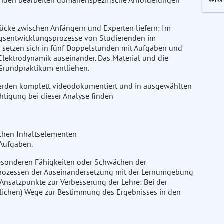
robanden bearbeiten domänenspezifische Anforderungen
Versa
slücke zwischen Anfängern und Experten liefern: Im
gsentwicklungsprozesse von Studierenden im
n setzen sich in fünf Doppelstunden mit Aufgaben und
 Elektrodynamik auseinander. Das Material und die
Grundpraktikum entliehen.
rden komplett videodokumentiert und in ausgewählten
chtigung bei dieser Analyse finden
ichen Inhaltselementen
 Aufgaben.
 besonderen Fähigkeiten oder Schwächen der
 Prozessen der Auseinandersetzung mit der Lernumgebung
Ansatzpunkte zur Verbesserung der Lehre: Bei der
lichen) Wege zur Bestimmung des Ergebnisses in den