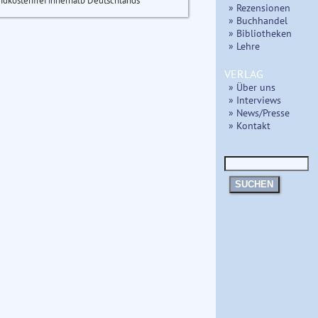
ndkostenfrei innerhalb Deutschlands
» Rezensionen
» Buchhandel
» Bibliotheken
» Lehre
VERLAG
» Über uns
» Interviews
» News/Presse
» Kontakt
SUCHEN