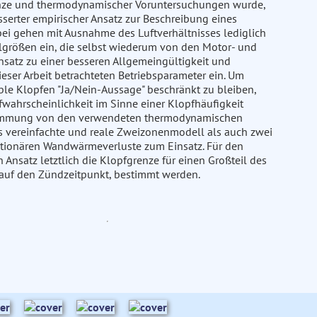
grenze und thermodynamischer Voruntersuchungen wurde,
erter empirischer Ansatz zur Beschreibung eines
bei gehen mit Ausnahme des Luftverhältnisses lediglich
lgrößen ein, die selbst wiederum von den Motor- und
nsatz zu einer besseren Allgemeingültigkeit und
dieser Arbeit betrachteten Betriebsparameter ein. Um
ble Klopfen "Ja/Nein-Aussage" beschränkt zu bleiben,
fwahrscheinlichkeit im Sinne einer Klopfhäufigkeit
bstimmung von den verwendeten thermodynamischen
vereinfachte und reale Zweizonenmodell als auch zwei
ationären Wandwärmeverluste zum Einsatz. Für den
Ansatz letztlich die Klopfgrenze für einen Großteil des
auf den Zündzeitpunkt, bestimmt werden.