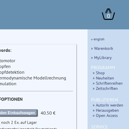
0
» english
» Warenkorb
ords:
» MyLibrary
tomotor
opfen
PROGRAMM
opfdetektion
» Shop
ermodynamische Modellrechnung
» Neuheiten
» Schriftenreihen
mulation
» Zeitschriften
FOPTIONEN
PUBLIZIEREN
» AutorIn werden
» Herausgeben
40.50 €
 den Einkaufswagen
» Open Access
 noch 2 Ex. auf Lager
SERVICE