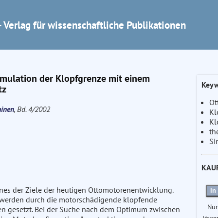
 Verlag für wissenschaftliche Publikationen
imulation der Klopfgrenze mit einem
Keyw
tz
Ot
hinen
, Bd. 4/2002
Kl
Kl
th
Si
KAU
ines der Ziele der heutigen Ottomotorenentwicklung.
In
 werden durch die motorschädigende klopfende
Nur
en gesetzt. Bei der Suche nach dem Optimum zwischen