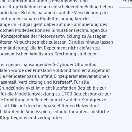
Versa
ine Motorkonfiguration (konstruktions- und
es Klopfkriterium einen entscheidenden Beitrag liefern.
ariierbarer Betriebsparameter auf die Verschiebung der
 nulldimensionalen Modellrechnung korrekt
gänge im Endgas geht dabei auf die Formulierung des
s solchen Modelles können Simulationsrechnungen zur
der Konzeptphase der Motorenentwicklung zu Aussagen
späteren Versuchsbetriebs zulassen. Darüber hinaus lassen
sformänderung), die im Experiment nicht einfach zu
rmodynamischen Arbeitsprozeßrechnung studieren.
r ein gemischansaugender 6-Zylinder Ottomotor.
aten wurde der Prüfstand vollkonditioniert ausgeführt
. Die Meßdatenbasis umfaßt Einzelparametervariationen
asanteil, Verdichtung und Kraftstoff. Für alle
Grundzündwinkel im nicht klopfenden Betrieb bis zur
 für die Modellentwicklung ca. 1700 Betriebspunkte zur
e Ermittlung der Betriebspunkte auf der Klopfgrenze
tatt. Die auf dem hochpaßgefilterten Heizverlauf
h klopfende Arbeitsspiele, erlaubt für unterschiedliche
 Klopfbeginns und verfügt über