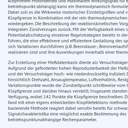
klopffreiem Motorbetrieb und maximalem Wirkungsgrad für e
betriebspunkt-abhängig) kann ein thermodynamisch formuliert
Dabei soll es die Wirkweise motorischer Einstellgrößen und v
Klopfgrenze in Kombination mit der rein thermodynamischen
wiedergeben. Die Beschreibung der reaktionskinetischen Vor
integralen Zündverzuges zurück. Mit der Verfügbarkeit eine
Potentialabschätzung einzelner Regelstrategien bereits in 
führen, die eine effektivere und effizientere Gestaltung des 
sich Variationen durchführen (z.B. Brenndauer-, Brennverlauf
realisieren sind und ihre Auswirkungen innerhalb einer the
Zur Erstellung einer Meßdatenbasis diente als Versuchsträge
Aufgrund der geforderten hohen Reproduzierbarkeit der Meßd
und der Versuchsträger hoch- wie niederdruckseitig indiziert
hinsichtlich Drehzahl, Ansaugtemperatur, Luftverhältnis, Restg
Variationspunkte wurde der Zündzeitpunkt schrittweise vom 
Klopfgrenze und darüber hinaus verstellt. Insgesamt standen
Verfügung, wobei 142 Punkte die Klopfgrenze beschreiben. Di
fand mit einer eigens entwickelten Klopfdetektions-methode s
basierende Methode reagiert dabei sensitiv bereits für schwac
Signalcharakteristika eine möglichst exakte Bestimmung des
betriebspunktunabhängige Rechenparameter.