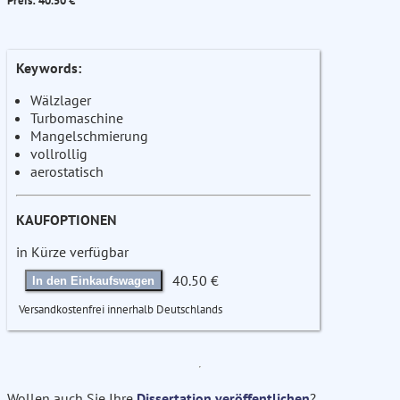
Preis: 40.50 €
Keywords:
Wälzlager
Turbomaschine
Mangelschmierung
vollrollig
aerostatisch
KAUFOPTIONEN
in Kürze verfügbar
40.50 €
In den Einkaufswagen
Versandkostenfrei innerhalb Deutschlands
Wollen auch Sie Ihre
Dissertation veröffentlichen
?