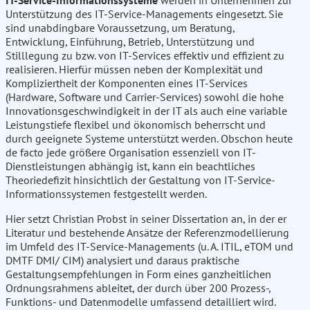
IT-Service-Informationssysteme
werden in Unternehmen zur
Unterstützung des IT-Service-Managements eingesetzt. Sie
sind unabdingbare Voraussetzung, um Beratung,
Entwicklung, Einführung, Betrieb, Unterstützung und
Stilllegung zu bzw. von IT-Services effektiv und effizient zu
realisieren. Hierfür müssen neben der Komplexität und
Kompliziertheit der Komponenten eines IT-Services
(Hardware, Software und Carrier-Services) sowohl die hohe
Innovationsgeschwindigkeit in der IT als auch eine variable
Leistungstiefe flexibel und ökonomisch beherrscht und
durch geeignete Systeme unterstützt werden. Obschon heute
de facto jede größere Organisation essenziell von IT-
Dienstleistungen abhängig ist, kann ein beachtliches
Theoriedefizit hinsichtlich der Gestaltung von IT-Service-
Informationssystemen festgestellt werden.
Hier setzt Christian Probst in seiner Dissertation an, in der er
Literatur und bestehende Ansätze der Referenzmodellierung
im Umfeld des IT-Service-Managements (u. A. ITIL, eTOM und
DMTF DMI/ CIM) analysiert und daraus praktische
Gestaltungsempfehlungen in Form eines ganzheitlichen
Ordnungsrahmens ableitet, der durch über 200 Prozess-,
Funktions- und Datenmodelle umfassend detailliert wird.