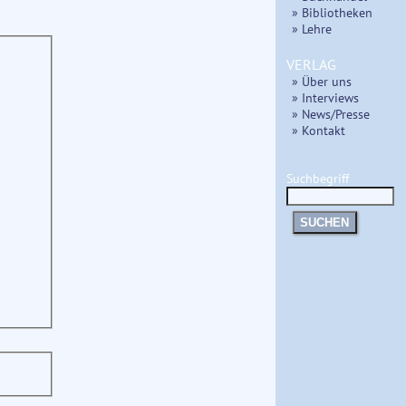
» Bibliotheken
» Lehre
VERLAG
» Über uns
» Interviews
» News/Presse
» Kontakt
Suchbegriff
SUCHEN