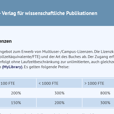
 Verlag für wissenschaftliche Publikationen
enzen
 Angebot zum Erwerb von Multiuser-/Campus-Lizenzen. Die Lizenz
llzeitäquivalente/FTE) und der Art des Buches ab. Der Zugang erf
erfolgt ohne Laufzeitbeschränkung zur unlimitierten, auch gleichz
rm
(MyLibrary)
. Es gelten folgende Preise:
 100 FTE
< 1000 FTE
> 1000 FTE
200%
300%
800%
150%
200%
300%