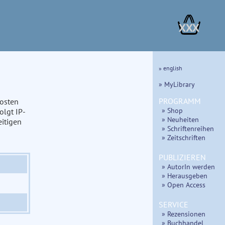
XXX
» english
» MyLibrary
PROGRAMM
kosten
» Shop
olgt IP-
» Neuheiten
eitigen
» Schriftenreihen
» Zeitschriften
PUBLIZIEREN
» AutorIn werden
» Herausgeben
» Open Access
SERVICE
» Rezensionen
» Buchhandel