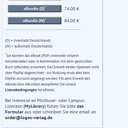
*
74.00 €
eBundle (D)
*
84.00 €
eBundle (W)
(D) = innerhalb Deutschlands
(W) = außerhalb Deutschlands
*
Sie können das eBook (PDF) entweder einzeln
herunterladen oder in Kombination mit dem gedruckten
Buch (eBundle) erwerben. Der Erwerb beider Optionen wird
über PayPal abgerechnet - zur Nutzung muss aber kein
PayPal-Account angelegt werden. Mit dem Erwerb des
eBooks bzw. eBundles akzeptieren Sie unsere
Lizenzbedingungen
für eBooks.
Bei Interesse an Multiuser- oder Campus-
Lizenzen (
MyLibrary
) füllen Sie bitte
das
Formular
aus oder schreiben Sie eine email an
order@logos-verlag.de