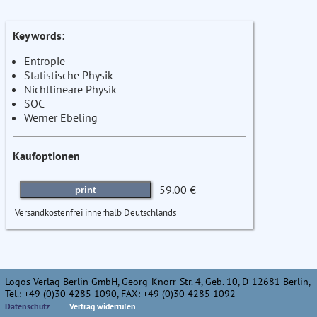
Keywords:
Entropie
Statistische Physik
Nichtlineare Physik
SOC
Werner Ebeling
Kaufoptionen
59.00 €
print
Versandkostenfrei innerhalb Deutschlands
Logos Verlag Berlin GmbH, Georg-Knorr-Str. 4, Geb. 10, D-12681 Berlin,
Tel.: +49 (0)30 4285 1090, FAX: +49 (0)30 4285 1092
Datenschutz
Vertrag widerrufen